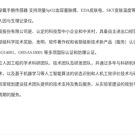
B可穿戴手腕传感器 支持测量SpO2血容量脉搏、EDA皮肤电、SKT皮肤
人因与生理记录仪。
技股份有限公司是、认定的科技型中小企业和中关村，具备自主进出口经
部级科学技术奖励、发明、软件著作权和省部级新技术新产品（服务）认证；通过
、ISO14001、OHSAS18001 等多项国际认证和防爆认证。
立人因工程的学术科研团队、技术团队及研发团队，并通过多年与科研机
术，以及基于机器学习等人工智能算法的状态识别和人机工效评价技术与
验室规划建设技术团队提供的技术支持及售后服务，从实验室建设的规划
周期的服务。