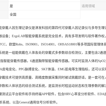
是
适用领域
全国
AB智能穿戴人因生理记录仪是津发科技的第四代可穿戴人因记录仪与多导生
器设备；ErgoLAB智能穿戴系统是完全技术，具有多项发明与软件著作
CC、欧盟Rohs、ISO9001、ISO14001、OHSAS18001等多项国际
系统是一组能佩戴在人体各处的穿戴式多参数综合检测仪，主要包含2通道
手指智能穿戴传感器，6通道胸带智能穿戴传感器。可实时监测人体的SpO2血
DA皮电变化、PPG脉搏变化、SKT体温、EMG肌电等生理指标，还可以
穿戴技术可提供高质量、高精度数据采集同时被试佩戴舒适，是一套可在
参数和人体状态的综合测试系统，是监测长时程运动状态和生理参数的解
B生理测试云平台软件和手持终端APP软件，包含HRV心率变分析软件、ED
析系统、以及General通用信号分析软件。