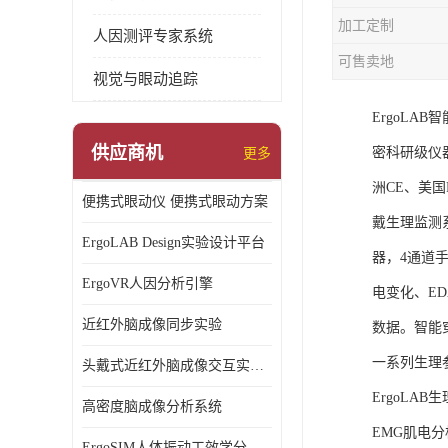
加工定制
人因测评专家系统
可售卖地
视觉与眼动追踪
ErgoL
供应商机
密科研级仪
更多
洲CE、美国F
便携式眼动仪 便携式眼动方案
戴生理监测
ErgoLAB Design实验设计平台
器，4通道
ErgoVR人因分析引擎
电变化、E
近红外脑成像同步实验
数据。智能
一系列生理
头戴式近红外脑成像交互实验室
ErgoLA
高密度脑成像分析系统
EMG肌电分
ErgoSIM人体振动工效学分析系统