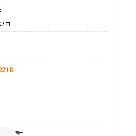
区
戴人因
2218
国产