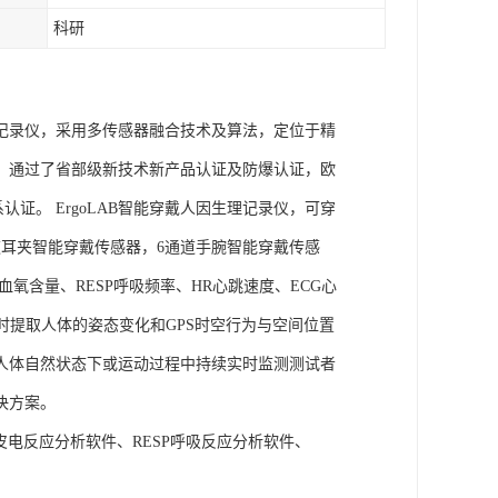
科研
理记录仪，采用多传感器融合技术及算法，定位于精
权，通过了省部级新技术新产品认证及防爆认证，欧
管理体系认证。 ErgoLAB智能穿戴人因生理记录仪，可穿
耳夹智能穿戴传感器，6通道手腕智能穿戴传感
氧含量、RESP呼吸频率、HR心跳速度、ECG心
实时提取人体的姿态变化和GPS时空行为与空间位置
人体自然状态下或运动过程中持续实时监测测试者
决方案。
A皮电反应分析软件、RESP呼吸反应分析软件、