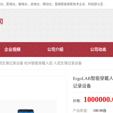
眼动仪多少钱?北京津发科技股份有限公司主营：事件相关电位仪、生理仪、肌电仪、脑电仪、皮电仪、眼动仪；是国家级高新技术企业、科技部认定的科技型中小企业和中关村高新技术企业，具备保密资格，具备自主进出口经营权；自主研发技术、产品与服务荣获多项省部级科学技术奖励、国家发明专利、国家软件著作权和省部级新技术新产品（服务）认证。
司
企业视频
公司介绍
公司动态
戴人因生理记录设备 杭州智能穿戴人因 人因生理记录设备
ErgoLAB智能穿
记录设备
1000000.
价格：
产品数量：
100.00台