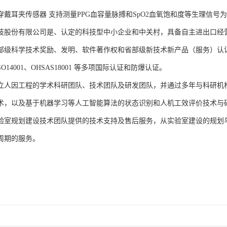
B可穿戴耳夹传感器 支持测量PPG血容量脉搏和SpO2血氧饱和度等生理
技股份有限公司是、认定的科技型中小企业和中关村，具备自主进出口经
部级科学技术奖励、发明、软件著作权和省部级新技术新产品（服务）认证；通过
、ISO14001、OHSAS18001 等多项国际认证和防爆认证。
立人因工程的学术科研团队、技术团队及研发团队，并通过多年与科研机
术，以及基于机器学习等人工智能算法的状态识别和人机工效评价技术与
验室规划建设技术团队提供的技术支持及售后服务，从实验室建设的规划
周期的服务。