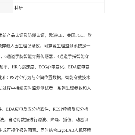
科研
术新产品认证及防爆认证，欧洲CE、美国FCC、欧
goLAB智能穿戴人因生理记录仪，可穿戴生理监测系统是一
，6通道手腕智能穿戴传感器，4通道手指智能穿
频率、HR心跳速度、ECG心电变化、EDA皮电变
化和GPS时空行为与空间位置数据。智能穿戴技术
动过程中持续实时监测测试者一系列生理参数和人
件、EDA皮电反应分析软件、RESP呼吸反应分析
理算法，自动对数据进行滤波、降噪、插值、动态识
可视化报告图表。同时结合ErgoLAB人机环境