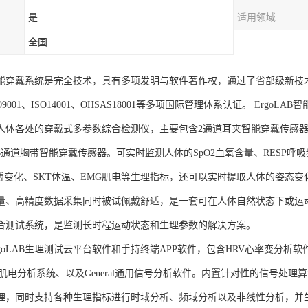
是
适用领域
全国
AB智能穿戴系统是完全技术，具有多项发明与软件著作权，通过了省部级新技
SO9001、ISO14001、OHSAS18001等多项国际管理体系认证。 Er
人体各处的穿戴式多参数综合检测仪，主要包含2通道耳夹智能穿戴传感器
通道胸带智能穿戴传感器。可实时监测人体的SpO2血氧含量、RESP呼吸
脉搏变化、SKT体温、EMG肌电等生理指标，还可以实时提取人体的姿态变
量、高精度数据采集同时被试佩戴舒适，是一套可在人体自然状态下或运
合测试系统，是监测长时程运动状态和生理参数的解决方案。
goLAB生理测试云平台软件和手持终端APP软件，包含HRV心率变分析软
G肌电分析系统、以及General通用信号分析软件。内置针对性的信号处
理，同时支持各种生理指标进行时域分析、频域分析以及非线性分析，并生成