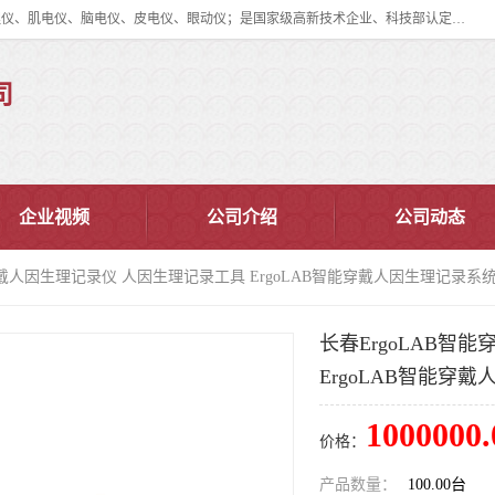
眼动仪多少钱?北京津发科技股份有限公司主营：事件相关电位仪、生理仪、肌电仪、脑电仪、皮电仪、眼动仪；是国家级高新技术企业、科技部认定的科技型中小企业和中关村高新技术企业，具备保密资格，具备自主进出口经营权；自主研发技术、产品与服务荣获多项省部级科学技术奖励、国家发明专利、国家软件著作权和省部级新技术新产品（服务）认证。
司
企业视频
公司介绍
公司动态
能穿戴人因生理记录仪 人因生理记录工具 ErgoLAB智能穿戴人因生理记录系
长春ErgoLAB智
ErgoLAB智能穿
1000000.
价格：
产品数量：
100.00台