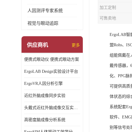
加工定制
人因测评专家系统
可售卖地
视觉与眼动追踪
ErgoL
供应商机
盟Rohs、I
更多
组能佩戴在
便携式眼动仪 便携式眼动方案
戴传感器，6
ErgoLAB Design实验设计平台
化、PPG
ErgoVR人因分析引擎
可提供高质
近红外脑成像同步实验
体状态的综
系统配套Er
头戴式近红外脑成像交互实验室
软件、EM
高密度脑成像分析系统
别等信号处
ErgoSIM人体振动工效学分析系统