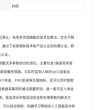
科研
理记录仪，采用多传感器融合技术及算法，定位于精
权，通过了省部级新技术新产品认证及防爆认证，欧
体系认证。
的穿戴式多参数综合检测仪，主要包含2通道耳夹智
能穿戴传感器。可实时监测人体的SpO2血氧含
、SKT体温、EMG肌电等生理指标，还可以实时提取
度数据采集同时被试佩戴舒适，是一套可在人体自
统，是监测长时程运动状态和生理参数的解决方
， 可以结合网络、机器学习等相关人工智能技术和