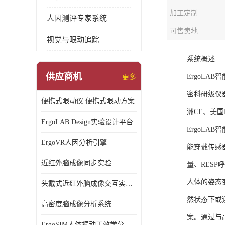
加工定制
人因测评专家系统
可售卖地
视觉与眼动追踪
系统概述
供应商机
ErgoL
更多
密科研级仪
便携式眼动仪 便携式眼动方案
洲CE、美国F
ErgoLAB Design实验设计平台
ErgoL
ErgoVR人因分析引擎
能穿戴传感
近红外脑成像同步实验
量、RESP
人体的姿态
头戴式近红外脑成像交互实验室
然状态下或
高密度脑成像分析系统
案。通过与
ErgoSIM人体振动工效学分析系统