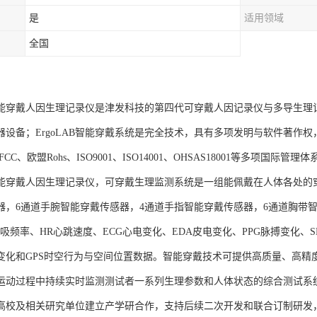
是
适用领域
全国
AB智能穿戴人因生理记录仪是津发科技的第四代可穿戴人因记录仪与多导生
器设备；ErgoLAB智能穿戴系统是完全技术，具有多项发明与软件著作
CC、欧盟Rohs、ISO9001、ISO14001、OHSAS18001等多项国际管理
AB智能穿戴人因生理记录仪，可穿戴生理监测系统是一组能佩戴在人体各处
器，6通道手腕智能穿戴传感器，4通道手指智能穿戴传感器，6通道胸带智
呼吸频率、HR心跳速度、ECG心电变化、EDA皮电变化、PPG脉搏变化
变化和GPS时空行为与空间位置数据。智能穿戴技术可提供高质量、高精
运动过程中持续实时监测测试者一系列生理参数和人体状态的综合测试系
高校及相关研究单位建立产学研合作，支持后续二次开发和联合订制研发