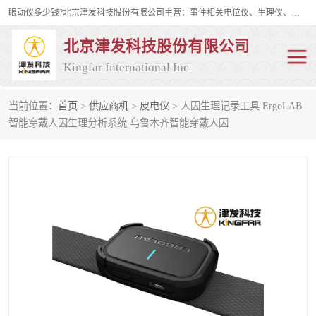
眼动仪多少钱?北京津发科技股份有限公司主营：事件相关电位仪、生理仪、肌电仪、脑电仪、皮电仪、眼动仪；是国家级高新技术企业、科技部认定的科技型中小企业和中关村高新技术企业，具备保密资格，具备自主进出口经营权；自主研发技术、产品与服务荣获多项省部级科学技术奖励、国家发明专利、国家软件著作权和省部级新技术新产品（服务）认证。
北京津发科技股份有限公司
Kingfar International Inc
当前位置：
首页
>
供应商机
>
皮电仪
> 人因生理记录工具 ErgoLAB
皮电仪
脑电仪
智能穿戴人因生理分析系统 乌鲁木齐智能穿戴人因
肌电仪
生理仪
事件相关电位仪
眼动仪多少钱
行为观察与表情分析
动作捕捉与生物力学
情绪与生理记录
人机交互实验室
神经营销与消费行为实验
车俩与驾驶模拟