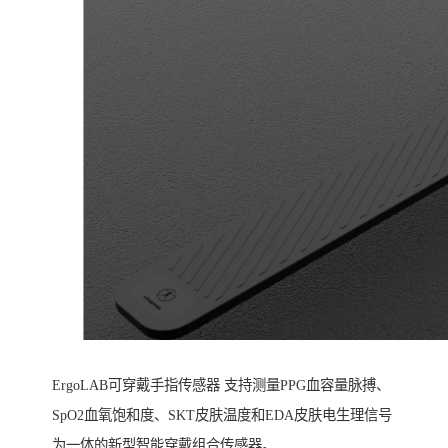
ErgoLAB可穿戴手指传感器 支持测量PPG血容量脉搏、
SpO2血氧饱和度、SKT皮肤温度和EDA皮肤电生理信号
为一体的新型智能穿戴组合传感器。