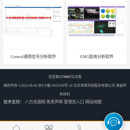
General通用信号分析软件
EMG肌电分析软件
您是第
1370687
位访客
版权所有 ©2026-08-09
京ICP备14045309号-20
北京津发科技股份有限公司
保留所
有权利.
技术支持：
八方资源网
免责声明
管理员入口
网站地图
ErgoLAB人机环境同步云平台
OMS材料物理光学属性测量仪