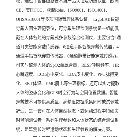
权，通过了省部级新技术新产品认证及防爆认证，欧洲
CE、美国FCC、欧盟Rohs、ISO9001、ISO14001、
OHSAS18001等多项国际管理体系认证。 ErgoLAB智能
穿戴人因生理记录仪，可穿戴生理监测系统是一组能佩
戴在人体各处的穿戴式多参数综合检测仪，主要包含2通
道耳夹智能穿戴传感器，6通道手腕智能穿戴传感器，4
通道手指智能穿戴传感器，6通道胸带智能穿戴传感器。
可实时监测人体的SpO2血氧含量、RESP呼吸频率、HR
心跳速度、ECG心电变化、EDA皮电变化、PPG脉搏变
化、SKT体温、EMG肌电等生理指标，还可以实时提取
人体的姿态变化和GPS时空行为与空间位置数据。智能
穿戴技术可提供高质量、高精度数据采集同时被试佩戴
舒适，是一套可在人体自然状态下或运动过程中持续实
时监测测试者一系列生理参数和人体状态的综合测试系
统，是监测长时程运动状态和生理参数的解决方案。