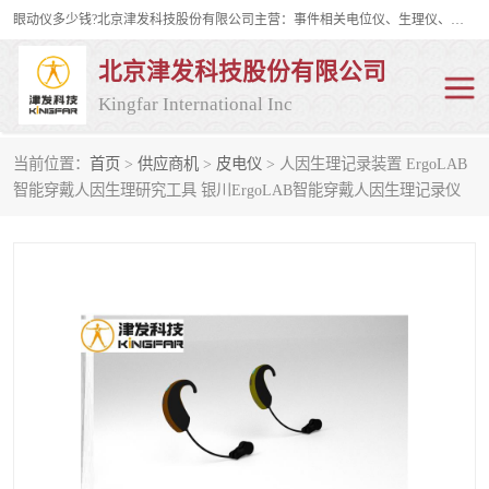
眼动仪多少钱?北京津发科技股份有限公司主营：事件相关电位仪、生理仪、肌电仪、脑电仪、皮电仪、眼动仪；是国家级高新技术企业、科技部认定的科技型中小企业和中关村高新技术企业，具备保密资格，具备自主进出口经营权；自主研发技术、产品与服务荣获多项省部级科学技术奖励、国家发明专利、国家软件著作权和省部级新技术新产品（服务）认证。
北京津发科技股份有限公司
Kingfar International Inc
当前位置：
首页
>
供应商机
>
皮电仪
> 人因生理记录装置 ErgoLAB
皮电仪
脑电仪
智能穿戴人因生理研究工具 银川ErgoLAB智能穿戴人因生理记录仪
肌电仪
生理仪
事件相关电位仪
眼动仪多少钱
行为观察与表情分析
动作捕捉与生物力学
情绪与生理记录
人机交互实验室
神经营销与消费行为实验
车俩与驾驶模拟