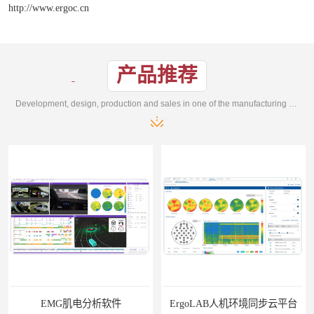
http://www.ergoc.cn
产品推荐
Development, design, production and sales in one of the manufacturing enterprises
EMG肌电分析软件
ErgoLAB人机环境同步云平台