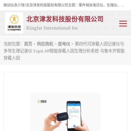
眼动仪多少钱?北京津发科技股份有限公司主营：事件相关电位仪、生理仪、肌电仪、脑电仪、皮电仪、眼动仪；是国家级高新技术企业、科技部认定的科技型中小企业和中关村高新技术企业，具备保密资格，具备自主进出口经营权；自主研发技术、产品与服务荣获多项省部级科学技术奖励、国家发明专利、国家软件著作权和省部级新技术新产品（服务）认证。
北京津发科技股份有限公司
Kingfar International Inc
当前位置：
首页
>
供应商机
>
皮电仪
> 第四代可穿戴人因记录仪与
皮电仪
脑电仪
多导生理记录仪 ErgoLAB智能穿戴人因生理分析系统 乌鲁木齐智能
穿戴人因
肌电仪
生理仪
事件相关电位仪
眼动仪多少钱
行为观察与表情分析
动作捕捉与生物力学
情绪与生理记录
人机交互实验室
神经营销与消费行为实验
车俩与驾驶模拟