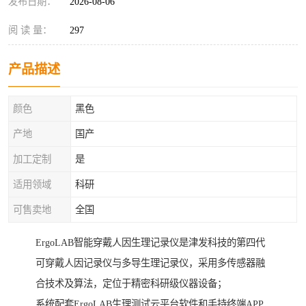
发布日期：
2026-08-06
阅 读 量：
297
产品描述
颜色
黑色
产地
国产
加工定制
是
适用领域
科研
可售卖地
全国
ErgoLAB智能穿戴人因生理记录仪是津发科技的第四代
可穿戴人因记录仪与多导生理记录仪，采用多传感器融
合技术及算法，定位于精密科研级仪器设备；
系统配套ErgoLAB生理测试云平台软件和手持终端APP