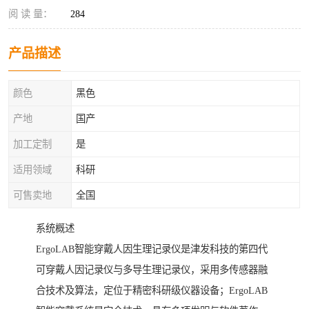
阅 读 量：
284
产品描述
颜色
黑色
产地
国产
加工定制
是
适用领域
科研
可售卖地
全国
系统概述
ErgoLAB智能穿戴人因生理记录仪是津发科技的第四代
可穿戴人因记录仪与多导生理记录仪，采用多传感器融
合技术及算法，定位于精密科研级仪器设备；ErgoLAB