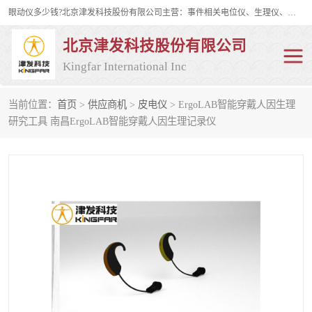
眼动仪多少钱?北京津发科技股份有限公司主营：事件相关电位仪、生理仪、肌电仪、脑电仪、皮电仪、眼动仪；是国家级高新技术企业、科技部认定的科技型中小企业和中关村高新技术企业，具备保密资格，具备自主进出口经营权；自主研发技术、产品与服务荣获多项省部级科学技术奖励、国家发明专利、国家软件著作权和省部级新技术新产品（服务）认证。
北京津发科技股份有限公司
Kingfar International Inc
当前位置：
首页
>
供应商机
>
皮电仪
> ErgoLAB智能穿戴人因生理
皮电仪
脑电仪
研究工具 南昌ErgoLAB智能穿戴人因生理记录仪
肌电仪
生理仪
事件相关电位仪
眼动仪多少钱
行为观察与表情分析
动作捕捉与生物力学
情绪与生理记录
人机交互实验室
神经营销与消费行为实验
车俩与驾驶模拟