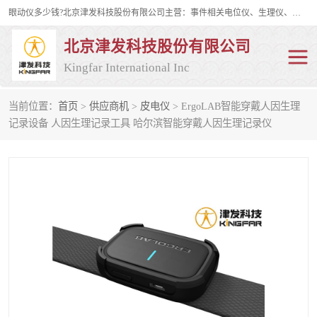
眼动仪多少钱?北京津发科技股份有限公司主营：事件相关电位仪、生理仪、肌电仪、脑电仪、皮电仪、眼动仪；是国家级高新技术企业、科技部认定的科技型中小企业和中关村高新技术企业，具备保密资格，具备自主进出口经营权；自主研发技术、产品与服务荣获多项省部级科学技术奖励、国家发明专利、国家软件著作权和省部级新技术新产品（服务）认证。
北京津发科技股份有限公司
Kingfar International Inc
当前位置：
首页
>
供应商机
>
皮电仪
> ErgoLAB智能穿戴人因生理
皮电仪
脑电仪
记录设备 人因生理记录工具 哈尔滨智能穿戴人因生理记录仪
肌电仪
生理仪
事件相关电位仪
眼动仪多少钱
行为观察与表情分析
动作捕捉与生物力学
情绪与生理记录
人机交互实验室
神经营销与消费行为实验
车俩与驾驶模拟