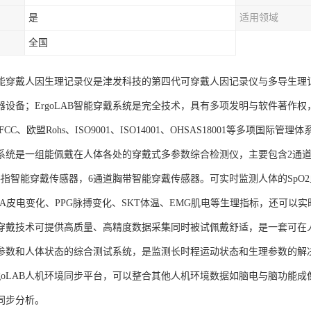
是
适用领域
全国
AB智能穿戴人因生理记录仪是津发科技的第四代可穿戴人因记录仪与多导生
器设备；ErgoLAB智能穿戴系统是完全技术，具有多项发明与软件著作
CC、欧盟Rohs、ISO9001、ISO14001、OHSAS18001等多项国际
系统是一组能佩戴在人体各处的穿戴式多参数综合检测仪，主要包含2通道
手指智能穿戴传感器，6通道胸带智能穿戴传感器。可实时监测人体的SpO2血
DA皮电变化、PPG脉搏变化、SKT体温、EMG肌电等生理指标，还可以
穿戴技术可提供高质量、高精度数据采集同时被试佩戴舒适，是一套可在
参数和人体状态的综合测试系统，是监测长时程运动状态和生理参数的解
rgoLAB人机环境同步平台，可以整合其他人机环境数据如脑电与脑功能
同步分析。