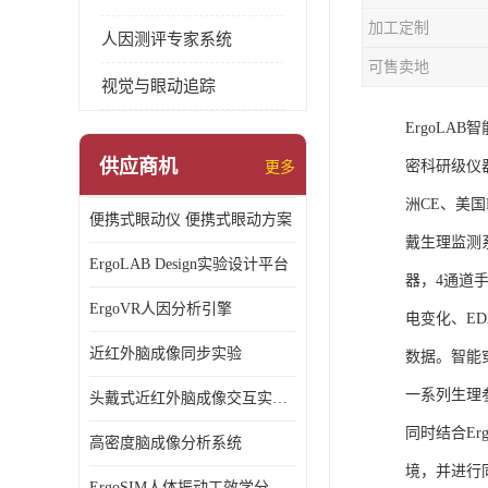
加工定制
人因测评专家系统
可售卖地
视觉与眼动追踪
ErgoL
供应商机
密科研级仪
更多
洲CE、美国F
便携式眼动仪 便携式眼动方案
戴生理监测
ErgoLAB Design实验设计平台
器，4通道
ErgoVR人因分析引擎
电变化、E
近红外脑成像同步实验
数据。智能
一系列生理
头戴式近红外脑成像交互实验室
同时结合E
高密度脑成像分析系统
境，并进行
ErgoSIM人体振动工效学分析系统