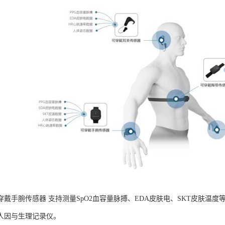
B可穿戴手腕传感器 支持测量SpO2血容量脉搏、EDA皮肤电、SKT皮肤
人因与生理记录仪。