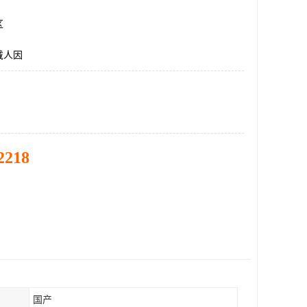
区
戴人因
2218
国产