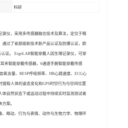
科研
理记录仪，采用多传感器融合技术及算法，定位于精
权，通过了省部级新技术新产品认证及防爆认证，欧
管理体系认证。 ErgoLAB智能穿戴人因生理记录仪，可穿
耳夹智能穿戴传感器，6通道手腕智能穿戴传感
氧含量、RESP呼吸频率、HR心跳速度、ECG心
实时提取人体的姿态变化和GPS时空行为与空间位置
人体自然状态下或运动过程中持续实时监测测试者
决方案。
成像、眼动、行为与表情、动作与生物力学、物理环