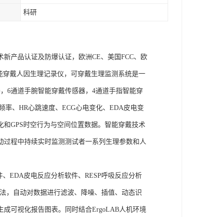
科研
术新产品认证及防爆认证，欧洲CE、美国FCC、欧
goLAB智能穿戴人因生理记录仪，可穿戴生理监测系统是一
，6通道手腕智能穿戴传感器，4通道手指智能穿
频率、HR心跳速度、ECG心电变化、EDA皮电变
化和GPS时空行为与空间位置数据。智能穿戴技术
动过程中持续实时监测测试者一系列生理参数和人
件、EDA皮电反应分析软件、RESP呼吸反应分析
理算法，自动对数据进行滤波、降噪、插值、动态识
可视化报告图表。同时结合ErgoLAB人机环境