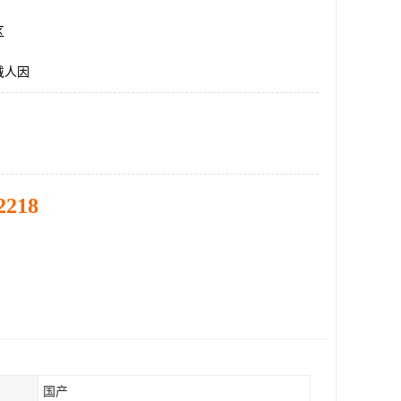
区
戴人因
2218
国产