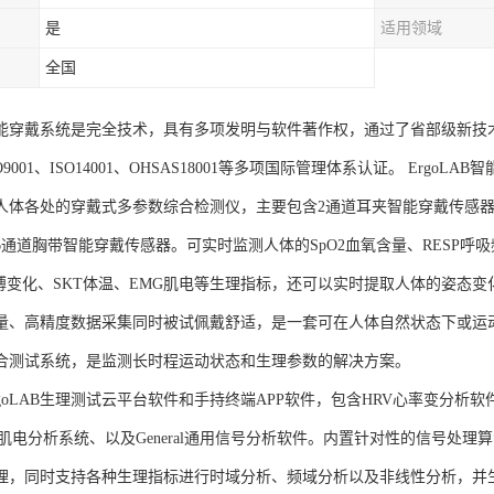
是
适用领域
全国
AB智能穿戴系统是完全技术，具有多项发明与软件著作权，通过了省部级新技
SO9001、ISO14001、OHSAS18001等多项国际管理体系认证。 Er
人体各处的穿戴式多参数综合检测仪，主要包含2通道耳夹智能穿戴传感器
通道胸带智能穿戴传感器。可实时监测人体的SpO2血氧含量、RESP呼吸
脉搏变化、SKT体温、EMG肌电等生理指标，还可以实时提取人体的姿态变
量、高精度数据采集同时被试佩戴舒适，是一套可在人体自然状态下或运
合测试系统，是监测长时程运动状态和生理参数的解决方案。
goLAB生理测试云平台软件和手持终端APP软件，包含HRV心率变分析软
G肌电分析系统、以及General通用信号分析软件。内置针对性的信号处
理，同时支持各种生理指标进行时域分析、频域分析以及非线性分析，并生成