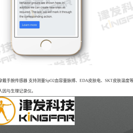
B可穿戴手腕传感器 支持测量SpO2血容量脉搏、EDA皮肤电、SKT皮肤
人因与生理记录仪。