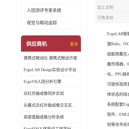
加工定制
人因测评专家系统
可售卖地
视觉与眼动追踪
ErgoL
供应商机
盟Rohs、I
更多
组能佩戴在
便携式眼动仪 便携式眼动方案
戴传感器，6
ErgoLAB Design实验设计平台
化、PPG
ErgoVR人因分析引擎
可提供高质
近红外脑成像同步实验
体状态的综
系统配套Er
头戴式近红外脑成像交互实验室
软件、EM
高密度脑成像分析系统
别等信号处
ErgoSIM人体振动工效学分析系统