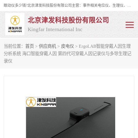
眼动仪多少钱?北京津发科技股份有限公司主营：事件相关电位仪、生理仪、肌电仪、脑电仪、皮电仪、眼动仪；是国家级高新技术企业、科技部认定的科技型中小企业和中关村高新技术企业，具备保密资格，具备自主进出口经营权；自主研发技术、产品与服务荣获多项省部级科学技术奖励、国家发明专利、国家软件著作权和省部级新技术新产品（服务）认证。
北京津发科技股份有限公司
Kingfar International Inc
当前位置：
首页
>
供应商机
>
皮电仪
> ErgoLAB智能穿戴人因生理
皮电仪
脑电仪
分析系统 海口智能穿戴人因 第四代可穿戴人因记录仪与多导生理记
录仪
肌电仪
生理仪
事件相关电位仪
眼动仪多少钱
行为观察与表情分析
动作捕捉与生物力学
情绪与生理记录
人机交互实验室
神经营销与消费行为实验
车俩与驾驶模拟