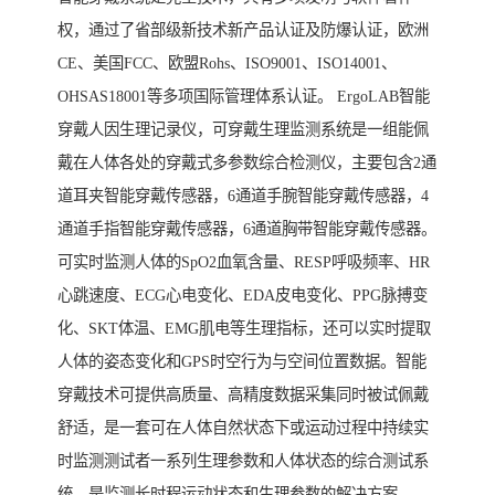
权，通过了省部级新技术新产品认证及防爆认证，欧洲
CE、美国FCC、欧盟Rohs、ISO9001、ISO14001、
OHSAS18001等多项国际管理体系认证。 ErgoLAB智能
穿戴人因生理记录仪，可穿戴生理监测系统是一组能佩
戴在人体各处的穿戴式多参数综合检测仪，主要包含2通
道耳夹智能穿戴传感器，6通道手腕智能穿戴传感器，4
通道手指智能穿戴传感器，6通道胸带智能穿戴传感器。
可实时监测人体的SpO2血氧含量、RESP呼吸频率、HR
心跳速度、ECG心电变化、EDA皮电变化、PPG脉搏变
化、SKT体温、EMG肌电等生理指标，还可以实时提取
人体的姿态变化和GPS时空行为与空间位置数据。智能
穿戴技术可提供高质量、高精度数据采集同时被试佩戴
舒适，是一套可在人体自然状态下或运动过程中持续实
时监测测试者一系列生理参数和人体状态的综合测试系
统，是监测长时程运动状态和生理参数的解决方案。