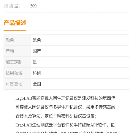
阅 读 量：
309
产品描述
颜色
黑色
产地
国产
加工定制
是
适用领域
科研
可售卖地
全国
ErgoLAB智能穿戴人因生理记录仪是津发科技的第四代
可穿戴人因记录仪与多导生理记录仪，采用多传感器融
合技术及算法，定位于精密科研级仪器设备；
ErgoLAB生理测试云平台软件和手持终端APP软件，包