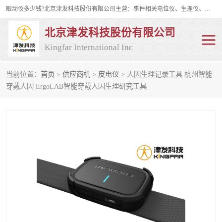
眼动仪多少钱?北京津发科技股份有限公司主营：事件相关电位仪、生理仪、肌电仪、脑电仪、皮电仪、眼动仪；是国家级高新技术企业、科技部认定的科技型中小企业和中关村高新技术企业，具备保密资格，具备自主进出口经营权；自主研发技术、产品与服务荣获多项省部级科学技术奖励、国家发明专利、国家软件著作权和省部级新技术新产品（服务）认证。
北京津发科技股份有限公司
Kingfar International Inc
当前位置：
首页
>
供应商机
>
皮电仪
> 人因生理记录工具 杭州智能
皮电仪
脑电仪
穿戴人因 ErgoLAB智能穿戴人因生理研究工具
肌电仪
生理仪
事件相关电位仪
眼动仪多少钱
行为观察与表情分析
动作捕捉与生物力学
情绪与生理记录
人机交互实验室
神经营销与消费行为实验
车俩与驾驶模拟