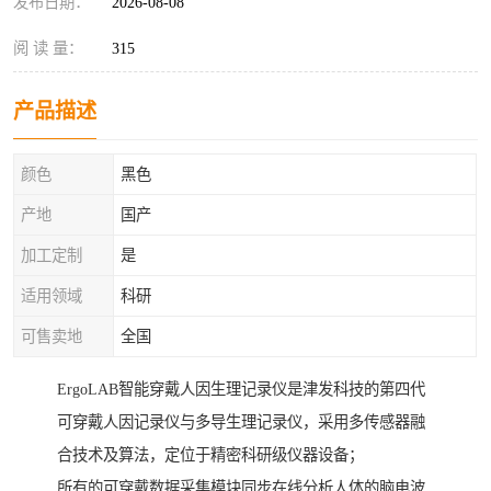
发布日期：
2026-08-08
阅 读 量：
315
产品描述
颜色
黑色
产地
国产
加工定制
是
适用领域
科研
可售卖地
全国
ErgoLAB智能穿戴人因生理记录仪是津发科技的第四代
可穿戴人因记录仪与多导生理记录仪，采用多传感器融
合技术及算法，定位于精密科研级仪器设备；
所有的可穿戴数据采集模块同步在线分析人体的脑电波