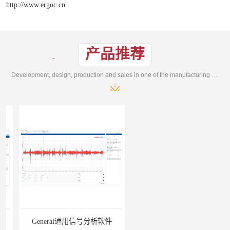
http://www.ergoc.cn
产品推荐
Development, design, production and sales in one of the manufacturing enterprises
General通用信号分析软件
EMG肌电分析软件