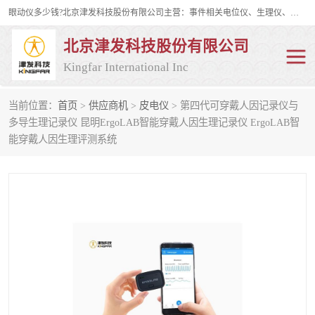
眼动仪多少钱?北京津发科技股份有限公司主营：事件相关电位仪、生理仪、肌电仪、脑电仪、皮电仪、眼动仪；是国家级高新技术企业、科技部认定的科技型中小企业和中关村高新技术企业，具备保密资格，具备自主进出口经营权；自主研发技术、产品与服务荣获多项省部级科学技术奖励、国家发明专利、国家软件著作权和省部级新技术新产品（服务）认证。
北京津发科技股份有限公司
Kingfar International Inc
当前位置：
首页
>
供应商机
>
皮电仪
> 第四代可穿戴人因记录仪与
皮电仪
脑电仪
多导生理记录仪 昆明ErgoLAB智能穿戴人因生理记录仪 ErgoLAB智
能穿戴人因生理评测系统
肌电仪
生理仪
事件相关电位仪
眼动仪多少钱
行为观察与表情分析
动作捕捉与生物力学
情绪与生理记录
人机交互实验室
神经营销与消费行为实验
车俩与驾驶模拟