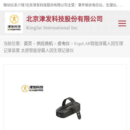
眼动仪多少钱?北京津发科技股份有限公司主营：事件相关电位仪、生理仪、肌电仪、脑电仪、皮电仪、眼动仪；是国家级高新技术企业、科技部认定的科技型中小企业和中关村高新技术企业，具备保密资格，具备自主进出口经营权；自主研发技术、产品与服务荣获多项省部级科学技术奖励、国家发明专利、国家软件著作权和省部级新技术新产品（服务）认证。
北京津发科技股份有限公司
Kingfar International Inc
当前位置：
首页
>
供应商机
>
皮电仪
> ErgoLAB智能穿戴人因生理
皮电仪
脑电仪
记录装置 太原智能穿戴人因生理记录仪
肌电仪
生理仪
事件相关电位仪
眼动仪多少钱
行为观察与表情分析
动作捕捉与生物力学
情绪与生理记录
人机交互实验室
神经营销与消费行为实验
车俩与驾驶模拟