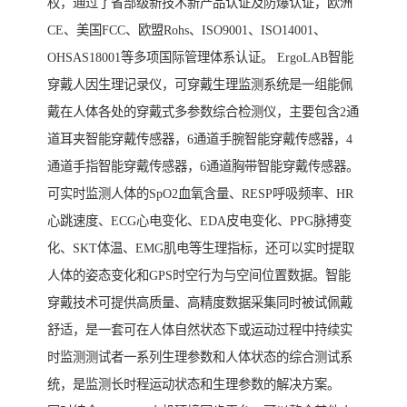
权，通过了省部级新技术新产品认证及防爆认证，欧洲
CE、美国FCC、欧盟Rohs、ISO9001、ISO14001、
OHSAS18001等多项国际管理体系认证。 ErgoLAB智能
穿戴人因生理记录仪，可穿戴生理监测系统是一组能佩
戴在人体各处的穿戴式多参数综合检测仪，主要包含2通
道耳夹智能穿戴传感器，6通道手腕智能穿戴传感器，4
通道手指智能穿戴传感器，6通道胸带智能穿戴传感器。
可实时监测人体的SpO2血氧含量、RESP呼吸频率、HR
心跳速度、ECG心电变化、EDA皮电变化、PPG脉搏变
化、SKT体温、EMG肌电等生理指标，还可以实时提取
人体的姿态变化和GPS时空行为与空间位置数据。智能
穿戴技术可提供高质量、高精度数据采集同时被试佩戴
舒适，是一套可在人体自然状态下或运动过程中持续实
时监测测试者一系列生理参数和人体状态的综合测试系
统，是监测长时程运动状态和生理参数的解决方案。