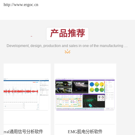
http://www.ergoc.cn
产品推荐
Development, design, production and sales in one of the manufacturing enterprises
EMG肌电分析软件
ErgoLAB人机环境同步云平台