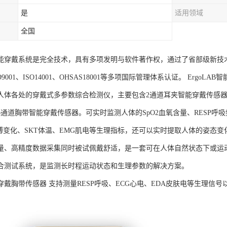
是
适用领域
全国
AB智能穿戴系统是完全技术，具有多项发明与软件著作权，通过了省部级新技
SO9001、ISO14001、OHSAS18001等多项国际管理体系认证。 Er
人体各处的穿戴式多参数综合检测仪，主要包含2通道耳夹智能穿戴传感器
通道胸带智能穿戴传感器。可实时监测人体的SpO2血氧含量、RESP呼吸
脉搏变化、SKT体温、EMG肌电等生理指标，还可以实时提取人体的姿态变
量、高精度数据采集同时被试佩戴舒适，是一套可在人体自然状态下或运
合测试系统，是监测长时程运动状态和生理参数的解决方案。
B可穿戴胸带传感器 支持测量RESP呼吸、ECG心电、EDA皮肤电等生理