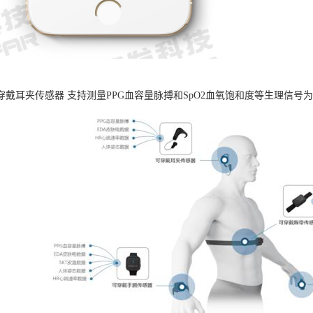
B可穿戴耳夹传感器 支持测量PPG血容量脉搏和SpO2血氧饱和度等生理