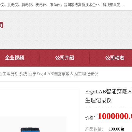
眼动仪多少钱?北京津发科技股份有限公司主营：事件相关电位仪、生理仪、肌电仪、脑电仪、皮电仪、眼动仪；是国家级高新技术企业、科技部认定的科技型中小企业和中关村高新技术企业，具备保密资格，具备自主进出口经营权；自主研发技术、产品与服务荣获多项省部级科学技术奖励、国家发明专利、国家软件著作权和省部级新技术新产品（服务）认证。
司
企业视频
公司介绍
公司动态
戴人因生理分析系统 西宁ErgoLAB智能穿戴人因生理记录仪
ErgoLAB智能穿
生理记录仪
1000000.
价格：
产品数量：
100.00台