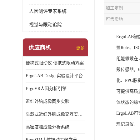
加工定制
人因测评专家系统
可售卖地
视觉与眼动追踪
ErgoL
供应商机
盟Rohs、I
更多
组能佩戴在
便携式眼动仪 便携式眼动方案
戴传感器，6
ErgoLAB Design实验设计平台
化、PPG
ErgoVR人因分析引擎
可提供高质
近红外脑成像同步实验
体状态的综
ErgoLA
头戴式近红外脑成像交互实验室
理记录仪。
高密度脑成像分析系统
ErgoSIM人体振动工效学分析系统