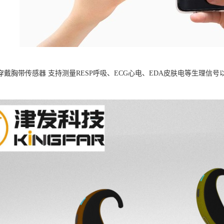
B可穿戴胸带传感器 支持测量RESP呼吸、ECG心电、EDA皮肤电等生理