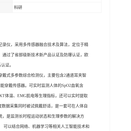
科研
理记录仪，采用多传感器融合技术及算法，定位于精
权，通过了省部级新技术新产品认证及防爆认证，欧
体系认证。
的穿戴式多参数综合检测仪，主要包含2通道耳夹智
能穿戴传感器。可实时监测人体的SpO2血氧含
、SKT体温、EMG肌电等生理指标，还可以实时提取
度数据采集同时被试佩戴舒适，是一套可在人体自
统，是监测长时程运动状态和生理参数的解决方
， 可以结合网络、机器学习等相关人工智能技术和