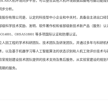
rgoLAB人机环境同步平台，可以整合其他人机环境数据如脑电与脑功能
同步分析。
技股份有限公司是、认定的科技型中小企业和中关村，具备自主进出口经
部级科学技术奖励、发明、软件著作权和省部级新技术新产品（服务）认证；通过
、ISO14001、OHSAS18001 等多项国际认证和防爆认证。
立人因工程的学术科研团队、技术团队及研发团队，并通过多年与科研机
术，以及基于机器学习等人工智能算法的状态识别和人机工效评价技术与
验室规划建设技术团队提供的技术支持及售后服务，从实验室建设的规划
周期的服务。