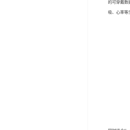
的可穿戴数
吸、心率等