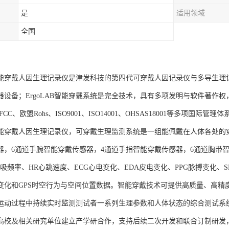
是
适用领域
全国
AB智能穿戴人因生理记录仪是津发科技的第四代可穿戴人因记录仪与多导生
器设备；ErgoLAB智能穿戴系统是完全技术，具有多项发明与软件著作
CC、欧盟Rohs、ISO9001、ISO14001、OHSAS18001等多项国际管理
AB智能穿戴人因生理记录仪，可穿戴生理监测系统是一组能佩戴在人体各处
器，6通道手腕智能穿戴传感器，4通道手指智能穿戴传感器，6通道胸带智
呼吸频率、HR心跳速度、ECG心电变化、EDA皮电变化、PPG脉搏变化
变化和GPS时空行为与空间位置数据。智能穿戴技术可提供高质量、高精
运动过程中持续实时监测测试者一系列生理参数和人体状态的综合测试系
高校及相关研究单位建立产学研合作，支持后续二次开发和联合订制研发