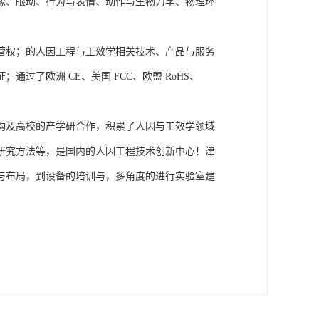
成像、眼动、行为与表情、动作与生物力学、物理环
营权；的人因工程与工效学相关技术、产品与服务
了欧洲 CE、美国 FCC、欧盟 RoHS、
构及高校的产学研合作，积累了人因与工效学领域
研究方法等，是国内的人因工程技术创新中心！津
与布局，到设备的培训与，多角度的进行实验室建