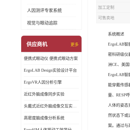
加工定制
人因测评专家系统
可售卖地
视觉与眼动追踪
系统概述
供应商机
ErgoL
更多
密科研级仪
便携式眼动仪 便携式眼动方案
洲CE、美国F
ErgoLAB Design实验设计平台
ErgoL
ErgoVR人因分析引擎
能穿戴传感
近红外脑成像同步实验
量、RESP
人体的姿态
头戴式近红外脑成像交互实验室
然状态下或
高密度脑成像分析系统
案。通过与
ErgoSIM人体振动工效学分析系统