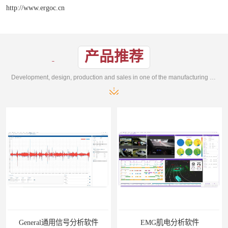
http://www.ergoc.cn
产品推荐
Development, design, production and sales in one of the manufacturing enterprises
General通用信号分析软件
EMG肌电分析软件