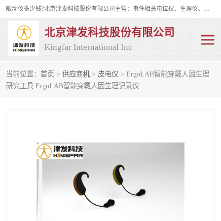
眼动仪多少钱?北京津发科技股份有限公司主营：事件相关电位仪、生理仪、肌电仪、脑电仪、皮电仪、眼动仪；是国家级高新技术企业、科技部认定的科技型中小企业和中关村高新技术企业，具备保密资格，具备自主进出口经营权；自主研发技术、产品与服务荣获多项省部级科学技术奖励、国家发明专利、国家软件著作权和省部级新技术新产品（服务）认证。
北京津发科技股份有限公司
Kingfar International Inc
当前位置：
首页
>
供应商机
>
皮电仪
> ErgoLAB智能穿戴人因生理
皮电仪
脑电仪
研究工具 ErgoLAB智能穿戴人因生理记录仪
肌电仪
生理仪
事件相关电位仪
眼动仪多少钱
行为观察与表情分析
动作捕捉与生物力学
情绪与生理记录
人机交互实验室
神经营销与消费行为实验
车俩与驾驶模拟