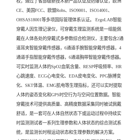
权，通过了省部级新技术新产品认证及防爆认证，欧洲
CE、美国FCC、欧盟Rohs、ISO9001、ISO14001、
OHSAS18001等多项国际管理体系认证。 ErgoLAB智能
穿戴人因生理记录仪，可穿戴生理监测系统是一组能佩
戴在人体各处的穿戴式多参数综合检测仪，主要包含2通
道耳夹智能穿戴传感器，6通道手腕智能穿戴传感器，4
通道手指智能穿戴传感器，6通道胸带智能穿戴传感器。
可实时监测人体的SpO2血氧含量、RESP呼吸频率、HR
心跳速度、ECG心电变化、EDA皮电变化、PPG脉搏变
化、SKT体温、EMG肌电等生理指标，还可以实时提取
人体的姿态变化和GPS时空行为与空间位置数据。智能
穿戴技术可提供高质量、高精度数据采集同时被试佩戴
舒适，是一套可在人体自然状态下或运动过程中持续实
时监测测试者一系列生理参数和人体状态的综合测试系
统，是监测长时程运动状态和生理参数的解决方案。