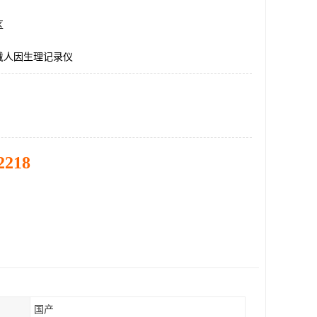
区
戴人因生理记录仪
2218
国产