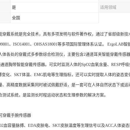
是
适用领域
全国
AB智能穿戴系统是完全技术，具有多项发明与软件著作权，通过了省部级新技
SO9001、ISO14001、OHSAS18001等多项国际管理体系认证。 Er
人体各处的穿戴式多参数综合检测仪，主要包含2通道耳夹智能穿戴传感器
通道胸带智能穿戴传感器。可实时监测人体的SpO2血氧含量、RESP呼吸
脉搏变化、SKT体温、EMG肌电等生理指标，还可以实时提取人体的姿态变
量、高精度数据采集同时被试佩戴舒适，是一套可在人体自然状态下或运
合测试系统，是监测长时程运动状态和生理参数的解决方案。
LAB可穿戴手腕传感器
pO2血容量脉搏、EDA皮肤电、SKT皮肤温度等生理信号以及ACC人体