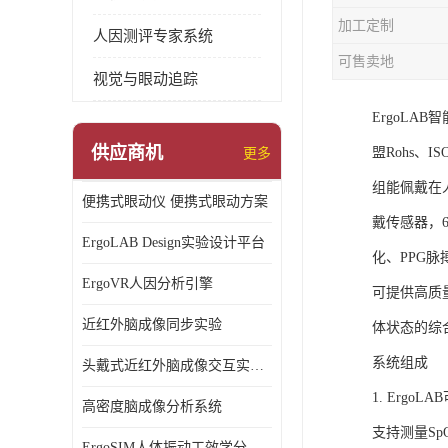
加工定制
人因测评专家系统
可售卖地
视觉与眼动追踪
ErgoL
供应商机
盟Rohs、I
更多
组能佩戴在
便携式眼动仪 便携式眼动方案
戴传感器，6
ErgoLAB Design实验设计平台
化、PPG
ErgoVR人因分析引擎
可提供高质
近红外脑成像同步实验
体状态的综
系统组成
头戴式近红外脑成像交互实验室
1. Ergo
高密度脑成像分析系统
支持测量S
ErgoSIM人体振动工效学分析系统