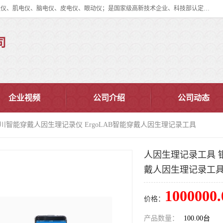
眼动仪多少钱?北京津发科技股份有限公司主营：事件相关电位仪、生理仪、肌电仪、脑电仪、皮电仪、眼动仪；是国家级高新技术企业、科技部认定的科技型中小企业和中关村高新技术企业，具备保密资格，具备自主进出口经营权；自主研发技术、产品与服务荣获多项省部级科学技术奖励、国家发明专利、国家软件著作权和省部级新技术新产品（服务）认证。
司
企业视频
公司介绍
公司动态
川智能穿戴人因生理记录仪 ErgoLAB智能穿戴人因生理记录工具
人因生理记录工具 银
戴人因生理记录工
1000000.
价格：
产品数量：
100.00台