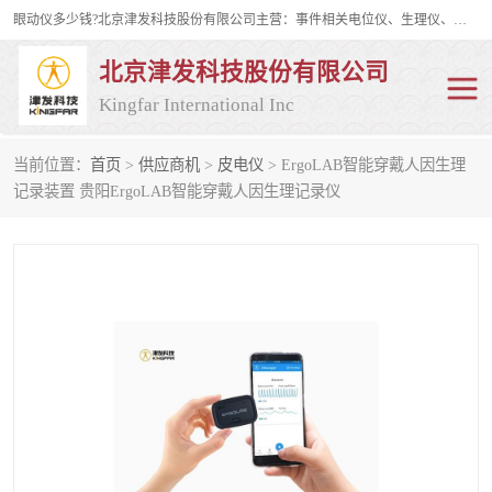
眼动仪多少钱?北京津发科技股份有限公司主营：事件相关电位仪、生理仪、肌电仪、脑电仪、皮电仪、眼动仪；是国家级高新技术企业、科技部认定的科技型中小企业和中关村高新技术企业，具备保密资格，具备自主进出口经营权；自主研发技术、产品与服务荣获多项省部级科学技术奖励、国家发明专利、国家软件著作权和省部级新技术新产品（服务）认证。
北京津发科技股份有限公司
Kingfar International Inc
当前位置：
首页
>
供应商机
>
皮电仪
> ErgoLAB智能穿戴人因生理
皮电仪
脑电仪
记录装置 贵阳ErgoLAB智能穿戴人因生理记录仪
肌电仪
生理仪
事件相关电位仪
眼动仪多少钱
行为观察与表情分析
动作捕捉与生物力学
情绪与生理记录
人机交互实验室
神经营销与消费行为实验
车俩与驾驶模拟