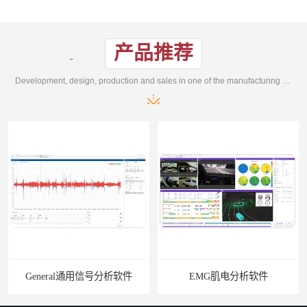
产品推荐
Development, design, production and sales in one of the manufacturing enterprises
General通用信号分析软件
EMG肌电分析软件