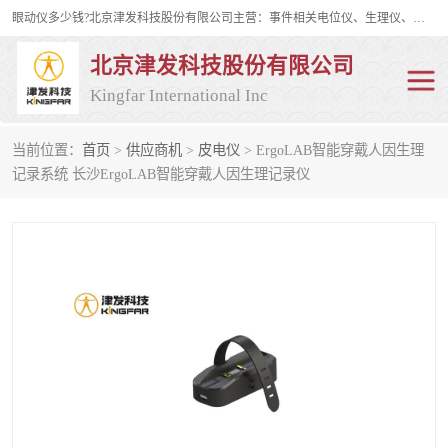
眼动仪多少钱?北京津发科技股份有限公司主营：事件相关电位仪、生理仪、肌电仪、脑电仪、皮电仪、眼动仪；是国家级高新技术企业、科技部认定的科技型中小企业和中关村高新技术企业，具备保密资格，具备自主进出口经营权；自主研发技术、产品与服务荣获多项省部级科学技术奖励、国家发明专利、国家软件著作权和省部级新技术新产品（服务）认证。
北京津发科技股份有限公司
Kingfar International Inc
当前位置：
首页
>
供应商机
>
皮电仪
> ErgoLAB智能穿戴人因生理
皮电仪
脑电仪
记录系统 长沙ErgoLAB智能穿戴人因生理记录仪
肌电仪
生理仪
事件相关电位仪
眼动仪多少钱
行为观察与表情分析
动作捕捉与生物力学
情绪与生理记录
人机交互实验室
神经营销与消费行为实验
车俩与驾驶模拟