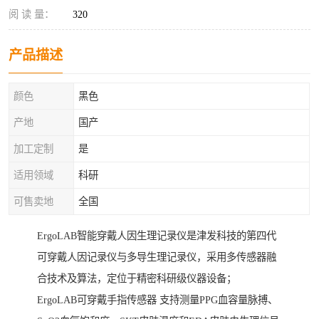
阅 读 量：
320
产品描述
颜色
黑色
产地
国产
加工定制
是
适用领域
科研
可售卖地
全国
ErgoLAB智能穿戴人因生理记录仪是津发科技的第四代
可穿戴人因记录仪与多导生理记录仪，采用多传感器融
合技术及算法，定位于精密科研级仪器设备；
ErgoLAB可穿戴手指传感器 支持测量PPG血容量脉搏、