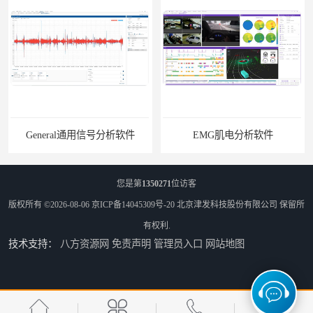
l通用信号分析软件
EMG肌电分析软件
您是第
1350271
位访客
版权所有 ©2026-08-06
京ICP备14045309号-20
北京津发科技股份有限公司
保留所
有权利.
技术支持：
八方资源网
免责声明
管理员入口
网站地图
ErgoLAB人机环境同步云平台
OMS材料物理光学属性测量仪