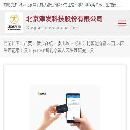
眼动仪多少钱?北京津发科技股份有限公司主营：事件相关电位仪、生理仪、肌电仪、脑电仪、皮电仪、眼动仪；是国家级高新技术企业、科技部认定的科技型中小企业和中关村高新技术企业，具备保密资格，具备自主进出口经营权；自主研发技术、产品与服务荣获多项省部级科学技术奖励、国家发明专利、国家软件著作权和省部级新技术新产品（服务）认证。
北京津发科技股份有限公司
Kingfar International Inc
当前位置：
首页
>
供应商机
>
皮电仪
> 呼和浩特智能穿戴人因 人因
皮电仪
脑电仪
生理记录工具 ErgoLAB智能穿戴人因生理研究工具
肌电仪
生理仪
事件相关电位仪
眼动仪多少钱
行为观察与表情分析
动作捕捉与生物力学
情绪与生理记录
人机交互实验室
神经营销与消费行为实验
车俩与驾驶模拟