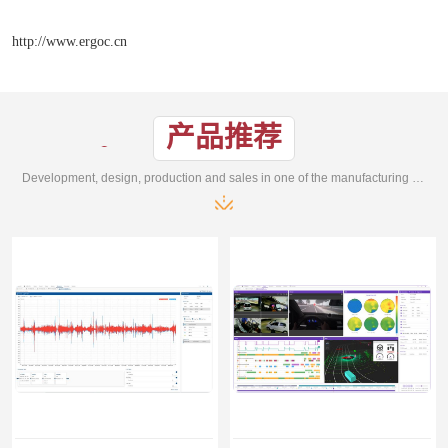
http://www.ergoc.cn
产品推荐
Development, design, production and sales in one of the manufacturing enterprises