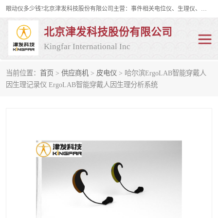
眼动仪多少钱?北京津发科技股份有限公司主营：事件相关电位仪、生理仪、肌电仪、脑电仪、皮电仪、眼动仪；是国家级高新技术企业、科技部认定的科技型中小企业和中关村高新技术企业，具备保密资格，具备自主进出口经营权；自主研发技术、产品与服务荣获多项省部级科学技术奖励、国家发明专利、国家软件著作权和省部级新技术新产品（服务）认证。
北京津发科技股份有限公司
Kingfar International Inc
当前位置：
首页
>
供应商机
>
皮电仪
> 哈尔滨ErgoLAB智能穿戴人
皮电仪
脑电仪
因生理记录仪 ErgoLAB智能穿戴人因生理分析系统
肌电仪
生理仪
事件相关电位仪
眼动仪多少钱
行为观察与表情分析
动作捕捉与生物力学
情绪与生理记录
人机交互实验室
神经营销与消费行为实验
车俩与驾驶模拟