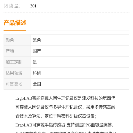
阅 读 量：
301
产品描述
颜色
黑色
产地
国产
加工定制
是
适用领域
科研
可售卖地
全国
ErgoLAB智能穿戴人因生理记录仪是津发科技的第四代
可穿戴人因记录仪与多导生理记录仪，采用多传感器融
合技术及算法，定位于精密科研级仪器设备；
ErgoLAB可穿戴手指传感器 支持测量PPG血容量脉搏、