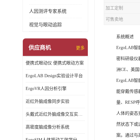
加工定制
人因测评专家系统
可售卖地
视觉与眼动追踪
系统概述
供应商机
ErgoL
更多
密科研级仪
便携式眼动仪 便携式眼动方案
洲CE、美国F
ErgoLAB Design实验设计平台
ErgoL
ErgoVR人因分析引擎
能穿戴传感
近红外脑成像同步实验
量、RESP
人体的姿态
头戴式近红外脑成像交互实验室
然状态下或
高密度脑成像分析系统
案。通过与
ErgoSIM人体振动工效学分析系统