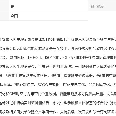
是
适用领域
全国
AB智能穿戴人因生理记录仪是津发科技的第四代可穿戴人因记录仪与多导生
器设备；ErgoLAB智能穿戴系统是完全技术，具有多项发明与软件著作
CC、欧盟Rohs、ISO9001、ISO14001、OHSAS18001等多项国际管理
AB智能穿戴人因生理记录仪，可穿戴生理监测系统是一组能佩戴在人体各处
器，6通道手腕智能穿戴传感器，4通道手指智能穿戴传感器，6通道胸带智
呼吸频率、HR心跳速度、ECG心电变化、EDA皮电变化、PPG脉搏变化
变化和GPS时空行为与空间位置数据。智能穿戴技术可提供高质量、高精
运动过程中持续实时监测测试者一系列生理参数和人体状态的综合测试系
高校及相关研究单位建立产学研合作，支持后续二次开发和联合订制研发