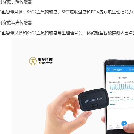
LAB可穿戴手指传感器
PG血容量脉搏、SpO2血氧饱和度、SKT皮肤温度和EDA皮肤电生理信
LAB可穿戴耳夹传感器
PG血容量脉搏和SpO2血氧饱和度等生理信号为一体的新型智能穿戴人因