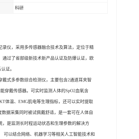
科研
理记录仪，采用多传感器融合技术及算法，定位于精
权，通过了省部级新技术新产品认证及防爆认证，欧
体系认证。
的穿戴式多参数综合检测仪，主要包含2通道耳夹智
能穿戴传感器。可实时监测人体的SpO2血氧含
、SKT体温、EMG肌电等生理指标，还可以实时提取
度数据采集同时被试佩戴舒适，是一套可在人体自
统，是监测长时程运动状态和生理参数的解决方
， 可以结合网络、机器学习等相关人工智能技术和