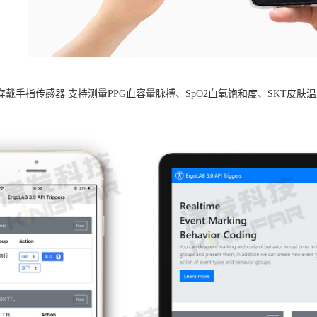
B可穿戴手指传感器 支持测量PPG血容量脉搏、SpO2血氧饱和度、SKT
。