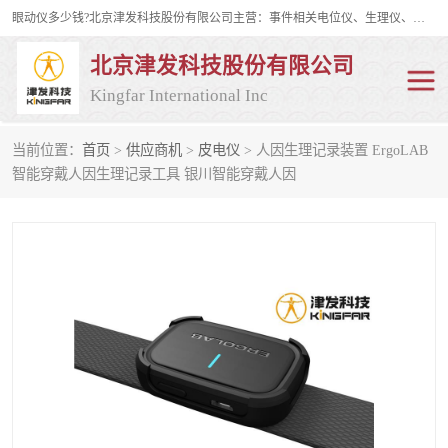
眼动仪多少钱?北京津发科技股份有限公司主营：事件相关电位仪、生理仪、肌电仪、脑电仪、皮电仪、眼动仪；是国家级高新技术企业、科技部认定的科技型中小企业和中关村高新技术企业，具备保密资格，具备自主进出口经营权；自主研发技术、产品与服务荣获多项省部级科学技术奖励、国家发明专利、国家软件著作权和省部级新技术新产品（服务）认证。
北京津发科技股份有限公司
Kingfar International Inc
当前位置：
首页
>
供应商机
>
皮电仪
> 人因生理记录装置 ErgoLAB
皮电仪
脑电仪
智能穿戴人因生理记录工具 银川智能穿戴人因
肌电仪
生理仪
事件相关电位仪
眼动仪多少钱
行为观察与表情分析
动作捕捉与生物力学
情绪与生理记录
人机交互实验室
神经营销与消费行为实验
车俩与驾驶模拟