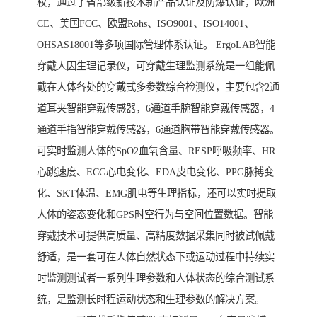
权，通过了省部级新技术新产品认证及防爆认证，欧洲
CE、美国FCC、欧盟Rohs、ISO9001、ISO14001、
OHSAS18001等多项国际管理体系认证。 ErgoLAB智能
穿戴人因生理记录仪，可穿戴生理监测系统是一组能佩
戴在人体各处的穿戴式多参数综合检测仪，主要包含2通
道耳夹智能穿戴传感器，6通道手腕智能穿戴传感器，4
通道手指智能穿戴传感器，6通道胸带智能穿戴传感器。
可实时监测人体的SpO2血氧含量、RESP呼吸频率、HR
心跳速度、ECG心电变化、EDA皮电变化、PPG脉搏变
化、SKT体温、EMG肌电等生理指标，还可以实时提取
人体的姿态变化和GPS时空行为与空间位置数据。智能
穿戴技术可提供高质量、高精度数据采集同时被试佩戴
舒适，是一套可在人体自然状态下或运动过程中持续实
时监测测试者一系列生理参数和人体状态的综合测试系
统，是监测长时程运动状态和生理参数的解决方案。