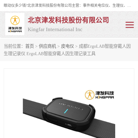
眼动仪多少钱?北京津发科技股份有限公司主营：事件相关电位仪、生理仪、肌电仪、脑电仪、皮电仪、眼动仪；是国家级高新技术企业、科技部认定的科技型中小企业和中关村高新技术企业，具备保密资格，具备自主进出口经营权；自主研发技术、产品与服务荣获多项省部级科学技术奖励、国家发明专利、国家软件著作权和省部级新技术新产品（服务）认证。
北京津发科技股份有限公司
Kingfar International Inc
当前位置：
首页
>
供应商机
>
皮电仪
> 成都ErgoLAB智能穿戴人因
皮电仪
脑电仪
生理记录仪 ErgoLAB智能穿戴人因生理记录工具
肌电仪
生理仪
事件相关电位仪
眼动仪多少钱
行为观察与表情分析
动作捕捉与生物力学
情绪与生理记录
人机交互实验室
神经营销与消费行为实验
车俩与驾驶模拟