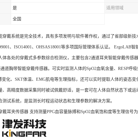
是
适用领域
全国
AB智能穿戴系统是完全技术，具有多项发明与软件著作权，通过了省部级新技
SO9001、ISO14001、OHSAS18001等多项国际管理体系认证。 Er
人体各处的穿戴式多参数综合检测仪，主要包含2通道耳夹智能穿戴传感器
通道胸带智能穿戴传感器。可实时监测人体的SpO2血氧含量、RESP呼吸
脉搏变化、SKT体温、EMG肌电等生理指标，还可以实时提取人体的姿态变
量、高精度数据采集同时被试佩戴舒适，是一套可在人体自然状态下或运
合测试系统，是监测长时程运动状态和生理参数的解决方案。
B可穿戴耳夹传感器 支持测量PPG血容量脉搏和SpO2血氧饱和度等生理