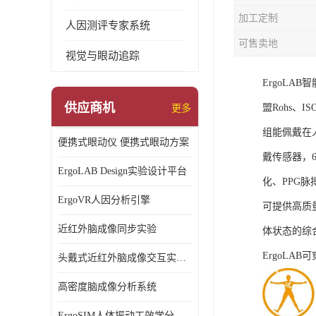
加工定制
人因测评专家系统
可售卖地
视觉与眼动追踪
ErgoL
供应商机
盟Rohs、I
更多
组能佩戴在
便携式眼动仪 便携式眼动方案
戴传感器，6
ErgoLAB Design实验设计平台
化、PPG
ErgoVR人因分析引擎
可提供高质
近红外脑成像同步实验
体状态的综
ErgoLA
头戴式近红外脑成像交互实验室
高密度脑成像分析系统
ErgoSIM人体振动工效学分析系统