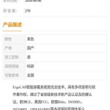
发布日期：
2026-08-06
阅 读 量：
278
产品描述
颜色
黑色
产地
国产
加工定制
是
适用领域
科研
可售卖地
全国
ErgoLAB智能穿戴系统是完全技术，具有多项发明与软
件著作权，通过了省部级新技术新产品认证及防爆认
证，欧洲CE、美国FCC、欧盟Rohs、ISO9001、
ISO14001、OHSAS18001等多项国际管理体系认