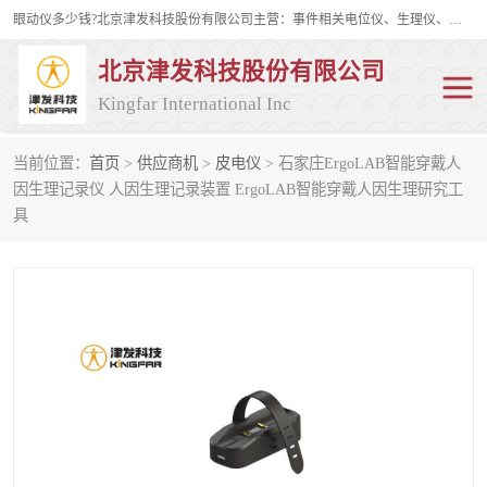
眼动仪多少钱?北京津发科技股份有限公司主营：事件相关电位仪、生理仪、肌电仪、脑电仪、皮电仪、眼动仪；是国家级高新技术企业、科技部认定的科技型中小企业和中关村高新技术企业，具备保密资格，具备自主进出口经营权；自主研发技术、产品与服务荣获多项省部级科学技术奖励、国家发明专利、国家软件著作权和省部级新技术新产品（服务）认证。
北京津发科技股份有限公司
Kingfar International Inc
当前位置：
首页
>
供应商机
>
皮电仪
> 石家庄ErgoLAB智能穿戴人
皮电仪
脑电仪
因生理记录仪 人因生理记录装置 ErgoLAB智能穿戴人因生理研究工
具
肌电仪
生理仪
事件相关电位仪
眼动仪多少钱
行为观察与表情分析
动作捕捉与生物力学
情绪与生理记录
人机交互实验室
神经营销与消费行为实验
车俩与驾驶模拟