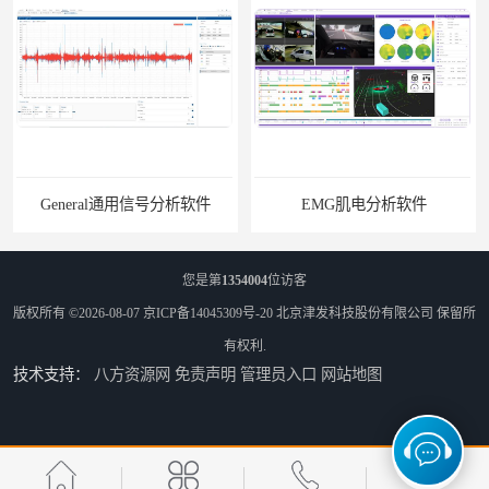
General通用信号分析软件
EMG肌电分析软件
您是第
1354004
位访客
版权所有 ©2026-08-07
京ICP备14045309号-20
北京津发科技股份有限公司
保留所
有权利.
技术支持：
八方资源网
免责声明
管理员入口
网站地图
ErgoLAB人机环境同步云平台
OMS材料物理光学属性测量仪