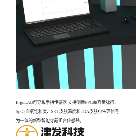
ErgoLAB可穿戴手指传感器 支持测量PPG血容量脉搏、
SpO2血氧饱和度、SKT皮肤温度和EDA皮肤电生理信号
为一体的新型智能穿戴组合传感器。