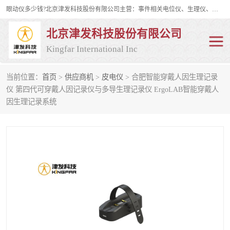
眼动仪多少钱?北京津发科技股份有限公司主营：事件相关电位仪、生理仪、肌电仪、脑电仪、皮电仪、眼动仪；是国家级高新技术企业、科技部认定的科技型中小企业和中关村高新技术企业，具备保密资格，具备自主进出口经营权；自主研发技术、产品与服务荣获多项省部级科学技术奖励、国家发明专利、国家软件著作权和省部级新技术新产品（服务）认证。
北京津发科技股份有限公司
Kingfar International Inc
当前位置：
首页
>
供应商机
>
皮电仪
> 合肥智能穿戴人因生理记录
皮电仪
脑电仪
仪 第四代可穿戴人因记录仪与多导生理记录仪 ErgoLAB智能穿戴人
因生理记录系统
肌电仪
生理仪
事件相关电位仪
眼动仪多少钱
行为观察与表情分析
动作捕捉与生物力学
情绪与生理记录
人机交互实验室
神经营销与消费行为实验
车俩与驾驶模拟