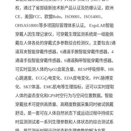
权，通过了省部级新技术新产品认证及防爆认证，欧洲
CE、美国FCC、欧盟Rohs、ISO9001、ISO14001、
OHSAS18001等多项国际管理体系认证。 ErgoLAB智能
穿戴人因生理记录仪，可穿戴生理监测系统是一组能佩
戴在人体各处的穿戴式多参数综合检测仪，主要包含2通
道耳夹智能穿戴传感器，6通道手腕智能穿戴传感器，4
通道手指智能穿戴传感器，6通道胸带智能穿戴传感器。
可实时监测人体的SpO2血氧含量、RESP呼吸频率、HR
心跳速度、ECG心电变化、EDA皮电变化、PPG脉搏变
化、SKT体温、EMG肌电等生理指标，还可以实时提取
人体的姿态变化和GPS时空行为与空间位置数据。智能
穿戴技术可提供高质量、高精度数据采集同时被试佩戴
舒适，是一套可在人体自然状态下或运动过程中持续实
时监测测试者一系列生理参数和人体状态的综合测试系
统，是监测长时程运动状态和生理参数的解决方案。