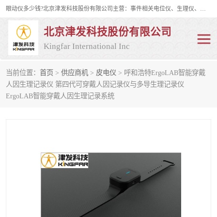
眼动仪多少钱?北京津发科技股份有限公司主营：事件相关电位仪、生理仪、肌电仪、脑电仪、皮电仪、眼动仪；是国家级高新技术企业、科技部认定的科技型中小企业和中关村高新技术企业，具备保密资格，具备自主进出口经营权；自主研发技术、产品与服务荣获多项省部级科学技术奖励、国家发明专利、国家软件著作权和省部级新技术新产品（服务）认证。
北京津发科技股份有限公司
Kingfar International Inc
当前位置：
首页
>
供应商机
>
皮电仪
> 呼和浩特ErgoLAB智能穿戴
皮电仪
脑电仪
人因生理记录仪 第四代可穿戴人因记录仪与多导生理记录仪
ErgoLAB智能穿戴人因生理记录系统
肌电仪
生理仪
事件相关电位仪
眼动仪多少钱
行为观察与表情分析
动作捕捉与生物力学
情绪与生理记录
人机交互实验室
神经营销与消费行为实验
车俩与驾驶模拟