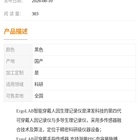
发布日期：
2026-08-10
阅 读 量：
303
产品描述
颜色
黑色
产地
国产
加工定制
是
适用领域
科研
可售卖地
全国
ErgoLAB智能穿戴人因生理记录仪是津发科技的第四代
可穿戴人因记录仪与多导生理记录仪，采用多传感器融
合技术及算法，定位于精密科研级仪器设备；
ErgoLAB可穿戴手指传感器 支持测量PPG血容量脉搏、