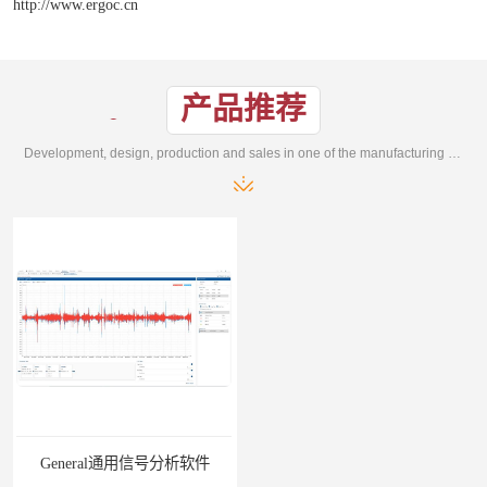
http://www.ergoc.cn
产品推荐
Development, design, production and sales in one of the manufacturing enterprises
General通用信号分析软件
EMG肌电分析软件