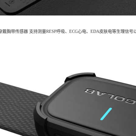
B可穿戴胸带传感器 支持测量RESP呼吸、ECG心电、EDA皮肤电等生理