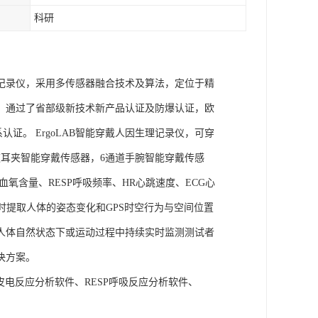
科研
理记录仪，采用多传感器融合技术及算法，定位于精
权，通过了省部级新技术新产品认证及防爆认证，欧
管理体系认证。 ErgoLAB智能穿戴人因生理记录仪，可穿
耳夹智能穿戴传感器，6通道手腕智能穿戴传感
氧含量、RESP呼吸频率、HR心跳速度、ECG心
实时提取人体的姿态变化和GPS时空行为与空间位置
人体自然状态下或运动过程中持续实时监测测试者
决方案。
A皮电反应分析软件、RESP呼吸反应分析软件、