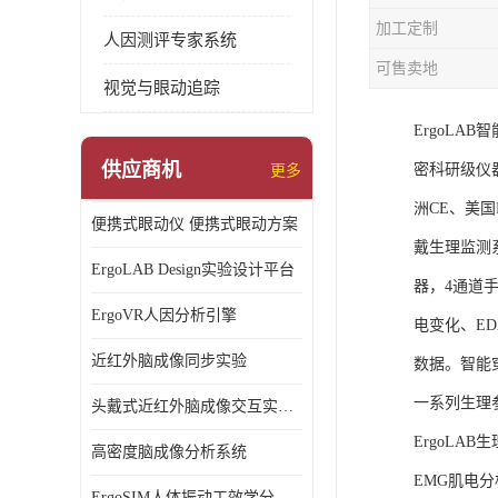
加工定制
人因测评专家系统
可售卖地
视觉与眼动追踪
ErgoL
供应商机
密科研级仪
更多
洲CE、美国F
便携式眼动仪 便携式眼动方案
戴生理监测
ErgoLAB Design实验设计平台
器，4通道
ErgoVR人因分析引擎
电变化、E
近红外脑成像同步实验
数据。智能
一系列生理
头戴式近红外脑成像交互实验室
ErgoLA
高密度脑成像分析系统
EMG肌电分
ErgoSIM人体振动工效学分析系统