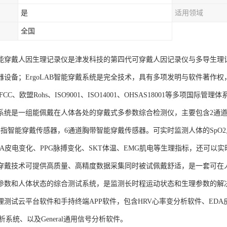
是
适用领域
全国
AB智能穿戴人因生理记录仪是津发科技的第四代可穿戴人因记录仪与多导生
器设备；ErgoLAB智能穿戴系统是完全技术，具有多项发明与软件著作
CC、欧盟Rohs、ISO9001、ISO14001、OHSAS18001等多项国际
系统是一组能佩戴在人体各处的穿戴式多参数综合检测仪，主要包含2通道
手指智能穿戴传感器，6通道胸带智能穿戴传感器。可实时监测人体的SpO2血
DA皮电变化、PPG脉搏变化、SKT体温、EMG肌电等生理指标，还可以
穿戴技术可提供高质量、高精度数据采集同时被试佩戴舒适，是一套可在
参数和人体状态的综合测试系统，是监测长时程运动状态和生理参数的解
B生理测试云平台软件和手持终端APP软件，包含HRV心率变分析软件、ED
析系统、以及General通用信号分析软件。