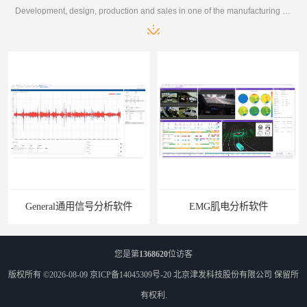
Development, design, production and sales in one of the manufacturing enterprises
General通用信号分析软件
EMG肌电分析软件
您是第
1368620
位访客
版权所有 ©2026-08-09
京ICP备14045309号-20
北京津发科技股份有限公司
保留所
有权利.