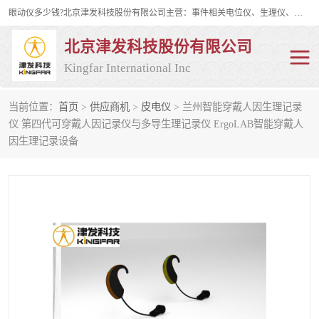
眼动仪多少钱?北京津发科技股份有限公司主营：事件相关电位仪、生理仪、肌电仪、脑电仪、皮电仪、眼动仪；是国家级高新技术企业、科技部认定的科技型中小企业和中关村高新技术企业，具备保密资格，具备自主进出口经营权；自主研发技术、产品与服务荣获多项省部级科学技术奖励、国家发明专利、国家软件著作权和省部级新技术新产品（服务）认证。
北京津发科技股份有限公司
Kingfar International Inc
当前位置：
首页
>
供应商机
>
皮电仪
> 兰州智能穿戴人因生理记录
皮电仪
脑电仪
仪 第四代可穿戴人因记录仪与多导生理记录仪 ErgoLAB智能穿戴人
因生理记录设备
肌电仪
生理仪
事件相关电位仪
眼动仪多少钱
行为观察与表情分析
动作捕捉与生物力学
情绪与生理记录
人机交互实验室
神经营销与消费行为实验
车俩与驾驶模拟