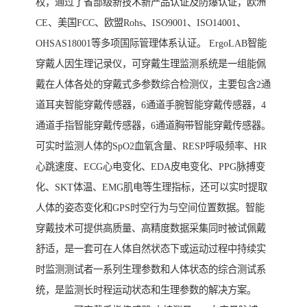
权，通过了省部级新技术新产品认证及防爆认证，欧洲
CE、美国FCC、欧盟Rohs、ISO9001、ISO14001、
OHSAS18001等多项国际管理体系认证。 ErgoLAB智能
穿戴人因生理记录仪，可穿戴生理监测系统是一组能佩
戴在人体各处的穿戴式多参数综合检测仪，主要包含2通
道耳夹智能穿戴传感器，6通道手腕智能穿戴传感器，4
通道手指智能穿戴传感器，6通道胸带智能穿戴传感器。
可实时监测人体的SpO2血氧含量、RESP呼吸频率、HR
心跳速度、ECG心电变化、EDA皮电变化、PPG脉搏变
化、SKT体温、EMG肌电等生理指标，还可以实时提取
人体的姿态变化和GPS时空行为与空间位置数据。智能
穿戴技术可提供高质量、高精度数据采集同时被试佩戴
舒适，是一套可在人体自然状态下或运动过程中持续实
时监测测试者一系列生理参数和人体状态的综合测试系
统，是监测长时程运动状态和生理参数的解决方案。