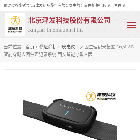
眼动仪多少钱?北京津发科技股份有限公司主营：事件相关电位仪、生理仪、肌电仪、脑电仪、皮电仪、眼动仪；是国家级高新技术企业、科技部认定的科技型中小企业和中关村高新技术企业，具备保密资格，具备自主进出口经营权；自主研发技术、产品与服务荣获多项省部级科学技术奖励、国家发明专利、国家软件著作权和省部级新技术新产品（服务）认证。
北京津发科技股份有限公司
Kingfar International Inc
当前位置：
首页
>
供应商机
>
皮电仪
> 人因生理记录装置 ErgoLAB
皮电仪
脑电仪
智能穿戴人因生理记录系统 西安智能穿戴人因
肌电仪
生理仪
事件相关电位仪
眼动仪多少钱
行为观察与表情分析
动作捕捉与生物力学
情绪与生理记录
人机交互实验室
神经营销与消费行为实验
车俩与驾驶模拟