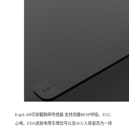
ErgoLAB可穿戴胸带传感器 支持测量RESP呼吸、ECG
心电、EDA皮肤电等生理信号以及ACC人体姿态为一体