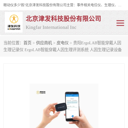
眼动仪多少钱?北京津发科技股份有限公司主营：事件相关电位仪、生理仪、肌电仪、脑电仪、皮电仪、眼动仪；是国家级高新技术企业、科技部认定的科技型中小企业和中关村高新技术企业，具备保密资格，具备自主进出口经营权；自主研发技术、产品与服务荣获多项省部级科学技术奖励、国家发明专利、国家软件著作权和省部级新技术新产品（服务）认证。
北京津发科技股份有限公司
Kingfar International Inc
当前位置：
首页
>
供应商机
>
皮电仪
> 贵阳ErgoLAB智能穿戴人因
皮电仪
脑电仪
生理记录仪 ErgoLAB智能穿戴人因生理评测系统 人因生理记录设备
肌电仪
生理仪
事件相关电位仪
眼动仪多少钱
行为观察与表情分析
动作捕捉与生物力学
情绪与生理记录
人机交互实验室
神经营销与消费行为实验
车俩与驾驶模拟