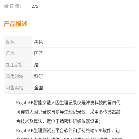
阅 读 量：
275
产品描述
颜色
黑色
产地
国产
加工定制
是
适用领域
科研
可售卖地
全国
ErgoLAB智能穿戴人因生理记录仪是津发科技的第四代
可穿戴人因记录仪与多导生理记录仪，采用多传感器融
合技术及算法，定位于精密科研级仪器设备；
ErgoLAB生理测试云平台软件和手持终端APP软件，包