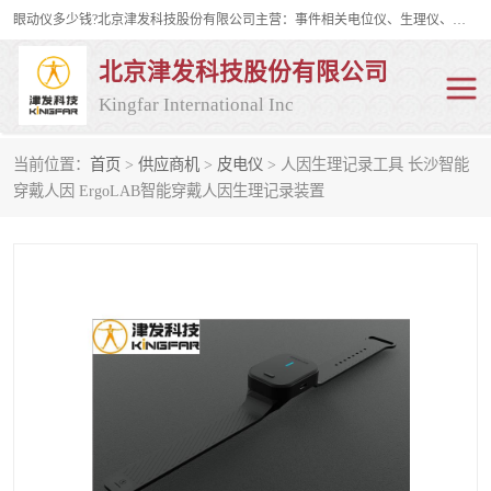
眼动仪多少钱?北京津发科技股份有限公司主营：事件相关电位仪、生理仪、肌电仪、脑电仪、皮电仪、眼动仪；是国家级高新技术企业、科技部认定的科技型中小企业和中关村高新技术企业，具备保密资格，具备自主进出口经营权；自主研发技术、产品与服务荣获多项省部级科学技术奖励、国家发明专利、国家软件著作权和省部级新技术新产品（服务）认证。
北京津发科技股份有限公司
Kingfar International Inc
当前位置：
首页
>
供应商机
>
皮电仪
> 人因生理记录工具 长沙智能
皮电仪
脑电仪
穿戴人因 ErgoLAB智能穿戴人因生理记录装置
肌电仪
生理仪
事件相关电位仪
眼动仪多少钱
行为观察与表情分析
动作捕捉与生物力学
情绪与生理记录
人机交互实验室
神经营销与消费行为实验
车俩与驾驶模拟