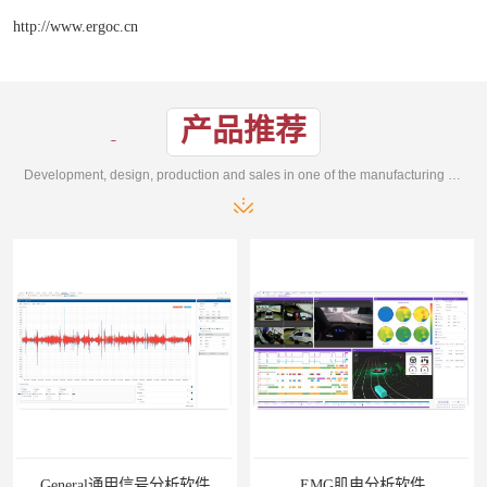
http://www.ergoc.cn
产品推荐
Development, design, production and sales in one of the manufacturing enterprises
General通用信号分析软件
EMG肌电分析软件