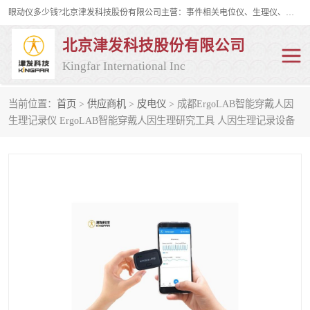
眼动仪多少钱?北京津发科技股份有限公司主营：事件相关电位仪、生理仪、肌电仪、脑电仪、皮电仪、眼动仪；是国家级高新技术企业、科技部认定的科技型中小企业和中关村高新技术企业，具备保密资格，具备自主进出口经营权；自主研发技术、产品与服务荣获多项省部级科学技术奖励、国家发明专利、国家软件著作权和省部级新技术新产品（服务）认证。
北京津发科技股份有限公司
Kingfar International Inc
当前位置：
首页
>
供应商机
>
皮电仪
> 成都ErgoLAB智能穿戴人因
皮电仪
脑电仪
生理记录仪 ErgoLAB智能穿戴人因生理研究工具 人因生理记录设备
肌电仪
生理仪
事件相关电位仪
眼动仪多少钱
行为观察与表情分析
动作捕捉与生物力学
情绪与生理记录
人机交互实验室
神经营销与消费行为实验
车俩与驾驶模拟