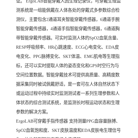
证。 ErgoLAB智能穿戴人因生理记录仪，可穿戴生理监
测系统是一组能佩戴在人体各处的穿戴式多参数综合检
测仪，主要包含2通道耳夹智能穿戴传感器，6通道手腕
智能穿戴传感器，4通道手指智能穿戴传感器，6通道胸
带智能穿戴传感器。可实时监测人体的SpO2血氧含量、
RESP呼吸频率、HR心跳速度、ECG心电变化、EDA皮
电变化、PPG脉搏变化、SKT体温、EMG肌电等生理指
标，还可以实时提取人体的姿态变化和GPS时空行为与
空间位置数据。智能穿戴技术可提供高质量、高精度数
据采集同时被试佩戴舒适，是一套可在人体自然状态下
或运动过程中持续实时监测测试者一系列生理参数和人
体状态的综合测试系统，是监测长时程运动状态和生理
参数的解决方案。
ErgoLAB可穿戴手指传感器 支持测量PPG血容量脉搏、
SpO2血氧饱和度、SKT皮肤温度和EDA皮肤电生理信号