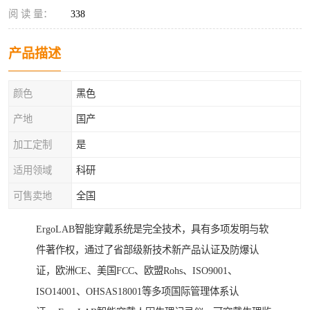
阅 读 量：
338
产品描述
颜色
黑色
产地
国产
加工定制
是
适用领域
科研
可售卖地
全国
ErgoLAB智能穿戴系统是完全技术，具有多项发明与软
件著作权，通过了省部级新技术新产品认证及防爆认
证，欧洲CE、美国FCC、欧盟Rohs、ISO9001、
ISO14001、OHSAS18001等多项国际管理体系认