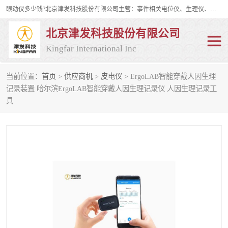
眼动仪多少钱?北京津发科技股份有限公司主营：事件相关电位仪、生理仪、肌电仪、脑电仪、皮电仪、眼动仪；是国家级高新技术企业、科技部认定的科技型中小企业和中关村高新技术企业，具备保密资格，具备自主进出口经营权；自主研发技术、产品与服务荣获多项省部级科学技术奖励、国家发明专利、国家软件著作权和省部级新技术新产品（服务）认证。
北京津发科技股份有限公司
Kingfar International Inc
当前位置：
首页
>
供应商机
>
皮电仪
> ErgoLAB智能穿戴人因生理
皮电仪
脑电仪
记录装置 哈尔滨ErgoLAB智能穿戴人因生理记录仪 人因生理记录工
具
肌电仪
生理仪
事件相关电位仪
眼动仪多少钱
行为观察与表情分析
动作捕捉与生物力学
情绪与生理记录
人机交互实验室
神经营销与消费行为实验
车俩与驾驶模拟