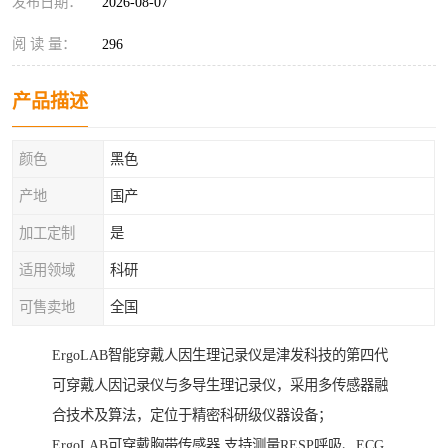
发布日期：
2026-08-07
阅 读 量：
296
产品描述
颜色
黑色
产地
国产
加工定制
是
适用领域
科研
可售卖地
全国
ErgoLAB智能穿戴人因生理记录仪是津发科技的第四代
可穿戴人因记录仪与多导生理记录仪，采用多传感器融
合技术及算法，定位于精密科研级仪器设备；
ErgoLAB可穿戴胸带传感器 支持测量RESP呼吸、ECG