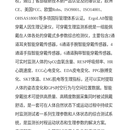
权，通过了省部级新技术新产品认证及防爆认证，欧洲
CE、美国FCC、欧盟Rohs、ISO9001、ISO14001、
OHSAS18001等多项国际管理体系认证。 ErgoLAB智能
穿戴人因生理记录仪，可穿戴生理监测系统是一组能佩
戴在人体各处的穿戴式多参数综合检测仪，主要包含2通
道耳夹智能穿戴传感器，6通道手腕智能穿戴传感器，4
通道手指智能穿戴传感器，6通道胸带智能穿戴传感器。
可实时监测人体的SpO2血氧含量、RESP呼吸频率、HR
心跳速度、ECG心电变化、EDA皮电变化、PPG脉搏变
化、SKT体温、EMG肌电等生理指标，还可以实时提取
人体的姿态变化和GPS时空行为与空间位置数据。智能
穿戴技术可提供高质量、高精度数据采集同时被试佩戴
舒适，是一套可在人体自然状态下或运动过程中持续实
时监测测试者一系列生理参数和人体状态的综合测试系
统，是监测长时程运动状态和生理参数的解决方案。