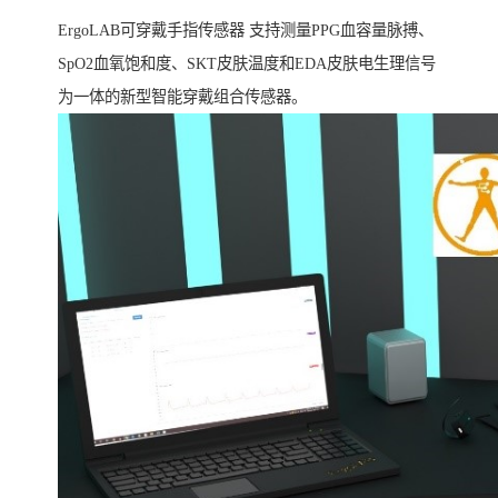
ErgoLAB可穿戴手指传感器 支持测量PPG血容量脉搏、
SpO2血氧饱和度、SKT皮肤温度和EDA皮肤电生理信号
为一体的新型智能穿戴组合传感器。