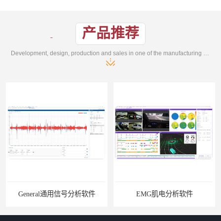
产品推荐
Development, design, production and sales in one of the manufacturing enterprises
软件
EMG肌电分析软件