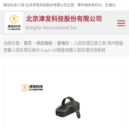
眼动仪多少钱?北京津发科技股份有限公司主营：事件相关电位仪、生理仪、肌电仪、脑电仪、皮电仪、眼动仪；是国家级高新技术企业、科技部认定的科技型中小企业和中关村高新技术企业，具备保密资格，具备自主进出口经营权；自主研发技术、产品与服务荣获多项省部级科学技术奖励、国家发明专利、国家软件著作权和省部级新技术新产品（服务）认证。
北京津发科技股份有限公司
Kingfar International Inc
当前位置：
首页
>
供应商机
>
皮电仪
> 人因生理记录工具 郑州智能
皮电仪
脑电仪
穿戴人因生理记录仪 ErgoLAB智能穿戴人因生理评测系统
肌电仪
生理仪
事件相关电位仪
眼动仪多少钱
行为观察与表情分析
动作捕捉与生物力学
情绪与生理记录
人机交互实验室
神经营销与消费行为实验
车俩与驾驶模拟