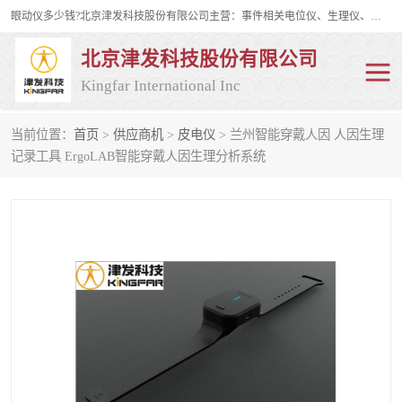
眼动仪多少钱?北京津发科技股份有限公司主营：事件相关电位仪、生理仪、肌电仪、脑电仪、皮电仪、眼动仪；是国家级高新技术企业、科技部认定的科技型中小企业和中关村高新技术企业，具备保密资格，具备自主进出口经营权；自主研发技术、产品与服务荣获多项省部级科学技术奖励、国家发明专利、国家软件著作权和省部级新技术新产品（服务）认证。
北京津发科技股份有限公司
Kingfar International Inc
当前位置：
首页
>
供应商机
>
皮电仪
> 兰州智能穿戴人因 人因生理
皮电仪
脑电仪
记录工具 ErgoLAB智能穿戴人因生理分析系统
肌电仪
生理仪
事件相关电位仪
眼动仪多少钱
行为观察与表情分析
动作捕捉与生物力学
情绪与生理记录
人机交互实验室
神经营销与消费行为实验
车俩与驾驶模拟