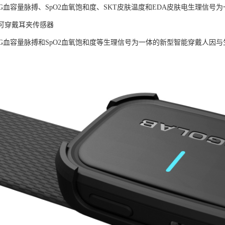
PG血容量脉搏、SpO2血氧饱和度、SKT皮肤温度和EDA皮肤电生理信
LAB可穿戴耳夹传感器
PG血容量脉搏和SpO2血氧饱和度等生理信号为一体的新型智能穿戴人因