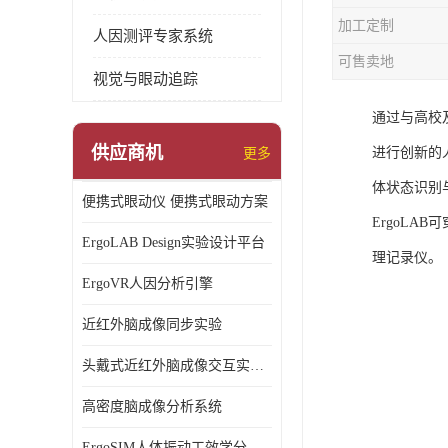
加工定制
人因测评专家系统
可售卖地
视觉与眼动追踪
通过与高校
供应商机
进行创新的
更多
体状态识别
便携式眼动仪 便携式眼动方案
ErgoLA
ErgoLAB Design实验设计平台
理记录仪。
ErgoVR人因分析引擎
近红外脑成像同步实验
头戴式近红外脑成像交互实验室
高密度脑成像分析系统
ErgoSIM人体振动工效学分析系统