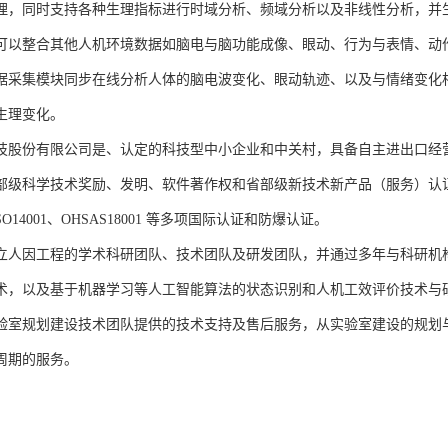
理，同时支持各种生理指标进行时域分析、频域分析以及非线性分析，并生成
可以整合其他人机环境数据如脑电与脑功能成像、眼动、行为与表情、动
据采集模块同步在线分析人体的脑电波变化、眼动轨迹、以及与情绪变化
生理变化。
技股份有限公司是、认定的科技型中小企业和中关村，具备自主进出口经
部级科学技术奖励、发明、软件著作权和省部级新技术新产品（服务）认证；通过
、ISO14001、OHSAS18001 等多项国际认证和防爆认证。
立人因工程的学术科研团队、技术团队及研发团队，并通过多年与科研机
术，以及基于机器学习等人工智能算法的状态识别和人机工效评价技术与
验室规划建设技术团队提供的技术支持及售后服务，从实验室建设的规划
周期的服务。