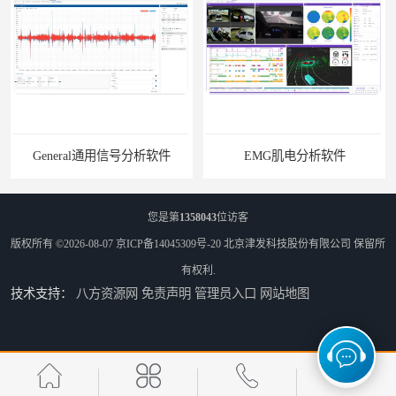
General通用信号分析软件
EMG肌电分析软件
您是第
1358043
位访客
版权所有 ©2026-08-07
京ICP备14045309号-20
北京津发科技股份有限公司
保留所
有权利.
技术支持：
八方资源网
免责声明
管理员入口
网站地图
ErgoLAB人机环境同步云平台
OMS材料物理光学属性测量仪