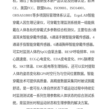
权，通过了省部级新技术新产品认证及防爆认证，欧洲
CE、美国FCC、欧盟Rohs、ISO9001、ISO14001、
OHSAS18001等多项国际管理体系认证。 ErgoLAB智能
穿戴人因生理记录仪，可穿戴生理监测系统是一组能佩
戴在人体各处的穿戴式多参数综合检测仪，主要包含2通
道耳夹智能穿戴传感器，6通道手腕智能穿戴传感器，4
通道手指智能穿戴传感器，6通道胸带智能穿戴传感器。
可实时监测人体的SpO2血氧含量、RESP呼吸频率、HR
心跳速度、ECG心电变化、EDA皮电变化、PPG脉搏变
化、SKT体温、EMG肌电等生理指标，还可以实时提取
人体的姿态变化和GPS时空行为与空间位置数据。智能
穿戴技术可提供高质量、高精度数据采集同时被试佩戴
舒适，是一套可在人体自然状态下或运动过程中持续实
时监测测试者一系列生理参数和人体状态的综合测试系
统，是监测长时程运动状态和生理参数的解决方案。