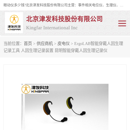
眼动仪多少钱?北京津发科技股份有限公司主营：事件相关电位仪、生理仪、肌电仪、脑电仪、皮电仪、眼动仪；是国家级高新技术企业、科技部认定的科技型中小企业和中关村高新技术企业，具备保密资格，具备自主进出口经营权；自主研发技术、产品与服务荣获多项省部级科学技术奖励、国家发明专利、国家软件著作权和省部级新技术新产品（服务）认证。
北京津发科技股份有限公司
Kingfar International Inc
当前位置：
首页
>
供应商机
>
皮电仪
> ErgoLAB智能穿戴人因生理
皮电仪
脑电仪
记录工具 人因生理记录装置 昆明智能穿戴人因生理记录仪
肌电仪
生理仪
事件相关电位仪
眼动仪多少钱
行为观察与表情分析
动作捕捉与生物力学
情绪与生理记录
人机交互实验室
神经营销与消费行为实验
车俩与驾驶模拟