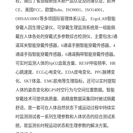
权，通过了省部级新技术新产品认证及防爆认证，欧洲
CE、美国FCC、欧盟Rohs、ISO9001、ISO14001、
OHSAS18001等多项国际管理体系认证。 ErgoLAB智能
穿戴人因生理记录仪，可穿戴生理监测系统是一组能佩
戴在人体各处的穿戴式多参数综合检测仪，主要包含2通
道耳夹智能穿戴传感器，6通道手腕智能穿戴传感器，4
通道手指智能穿戴传感器，6通道胸带智能穿戴传感器。
可实时监测人体的SpO2血氧含量、RESP呼吸频率、HR
心跳速度、ECG心电变化、EDA皮电变化、PPG脉搏变
化、SKT体温、EMG肌电等生理指标，还可以实时提取
人体的姿态变化和GPS时空行为与空间位置数据。智能
穿戴技术可提供高质量、高精度数据采集同时被试佩戴
舒适，是一套可在人体自然状态下或运动过程中持续实
时监测测试者一系列生理参数和人体状态的综合测试系
统，是监测长时程运动状态和生理参数的解决方案。