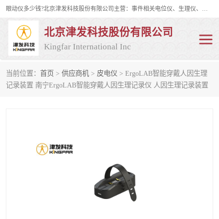
眼动仪多少钱?北京津发科技股份有限公司主营：事件相关电位仪、生理仪、肌电仪、脑电仪、皮电仪、眼动仪；是国家级高新技术企业、科技部认定的科技型中小企业和中关村高新技术企业，具备保密资格，具备自主进出口经营权；自主研发技术、产品与服务荣获多项省部级科学技术奖励、国家发明专利、国家软件著作权和省部级新技术新产品（服务）认证。
北京津发科技股份有限公司
Kingfar International Inc
当前位置：
首页
>
供应商机
>
皮电仪
> ErgoLAB智能穿戴人因生理
皮电仪
脑电仪
记录装置 南宁ErgoLAB智能穿戴人因生理记录仪 人因生理记录装置
肌电仪
生理仪
事件相关电位仪
眼动仪多少钱
行为观察与表情分析
动作捕捉与生物力学
情绪与生理记录
人机交互实验室
神经营销与消费行为实验
车俩与驾驶模拟