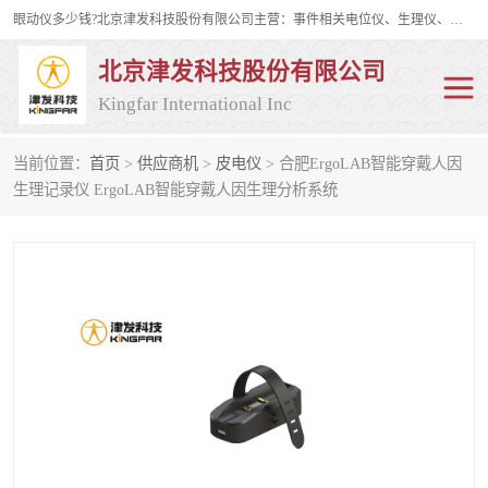
眼动仪多少钱?北京津发科技股份有限公司主营：事件相关电位仪、生理仪、肌电仪、脑电仪、皮电仪、眼动仪；是国家级高新技术企业、科技部认定的科技型中小企业和中关村高新技术企业，具备保密资格，具备自主进出口经营权；自主研发技术、产品与服务荣获多项省部级科学技术奖励、国家发明专利、国家软件著作权和省部级新技术新产品（服务）认证。
北京津发科技股份有限公司
Kingfar International Inc
当前位置：
首页
>
供应商机
>
皮电仪
> 合肥ErgoLAB智能穿戴人因
皮电仪
脑电仪
生理记录仪 ErgoLAB智能穿戴人因生理分析系统
肌电仪
生理仪
事件相关电位仪
眼动仪多少钱
行为观察与表情分析
动作捕捉与生物力学
情绪与生理记录
人机交互实验室
神经营销与消费行为实验
车俩与驾驶模拟