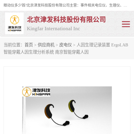
眼动仪多少钱?北京津发科技股份有限公司主营：事件相关电位仪、生理仪、肌电仪、脑电仪、皮电仪、眼动仪；是国家级高新技术企业、科技部认定的科技型中小企业和中关村高新技术企业，具备保密资格，具备自主进出口经营权；自主研发技术、产品与服务荣获多项省部级科学技术奖励、国家发明专利、国家软件著作权和省部级新技术新产品（服务）认证。
北京津发科技股份有限公司
Kingfar International Inc
当前位置：
首页
>
供应商机
>
皮电仪
> 人因生理记录装置 ErgoLAB
皮电仪
脑电仪
智能穿戴人因生理分析系统 南京智能穿戴人因
肌电仪
生理仪
事件相关电位仪
眼动仪多少钱
行为观察与表情分析
动作捕捉与生物力学
情绪与生理记录
人机交互实验室
神经营销与消费行为实验
车俩与驾驶模拟