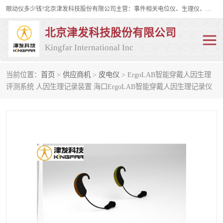
眼动仪多少钱?北京津发科技股份有限公司主营：事件相关电位仪、生理仪、肌电仪、脑电仪、皮电仪、眼动仪；是国家级高新技术企业、科技部认定的科技型中小企业和中关村高新技术企业，具备保密资格，具备自主进出口经营权；自主研发技术、产品与服务荣获多项省部级科学技术奖励、国家发明专利、国家软件著作权和省部级新技术新产品（服务）认证。
北京津发科技股份有限公司
Kingfar International Inc
当前位置：
首页
>
供应商机
>
皮电仪
> ErgoLAB智能穿戴人因生理
皮电仪
脑电仪
评测系统 人因生理记录装置 海口ErgoLAB智能穿戴人因生理记录仪
肌电仪
生理仪
事件相关电位仪
眼动仪多少钱
行为观察与表情分析
动作捕捉与生物力学
情绪与生理记录
人机交互实验室
神经营销与消费行为实验
车俩与驾驶模拟