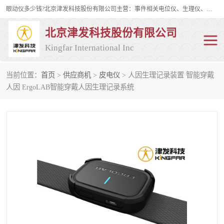
眼动仪多少钱?北京津发科技股份有限公司主营：事件相关电位仪、生理仪、肌电仪、脑电仪、皮电仪、眼动仪；是国家级高新技术企业、科技部认定的科技型中小企业和中关村高新技术企业，具备保密资格，具备自主进出口经营权；自主研发技术、产品与服务荣获多项省部级科学技术奖励、国家发明专利、国家软件著作权和省部级新技术新产品（服务）认证。
北京津发科技股份有限公司
Kingfar International Inc
当前位置：
首页
>
供应商机
>
皮电仪
> 人因生理记录装置 智能穿戴
皮电仪
脑电仪
人因 ErgoLAB智能穿戴人因生理记录系统
肌电仪
生理仪
事件相关电位仪
眼动仪多少钱
行为观察与表情分析
动作捕捉与生物力学
情绪与生理记录
人机交互实验室
神经营销与消费行为实验
车俩与驾驶模拟