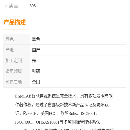
阅 读 量：
308
产品描述
颜色
黑色
产地
国产
加工定制
是
适用领域
科研
可售卖地
全国
ErgoLAB智能穿戴系统是完全技术，具有多项发明与软
件著作权，通过了省部级新技术新产品认证及防爆认
证，欧洲CE、美国FCC、欧盟Rohs、ISO9001、
ISO14001、OHSAS18001等多项国际管理体系认