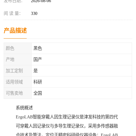
发布日期：
2026-08-06
阅 读 量：
330
产品描述
颜色
黑色
产地
国产
加工定制
是
适用领域
科研
可售卖地
全国
系统概述
ErgoLAB智能穿戴人因生理记录仪是津发科技的第四代
可穿戴人因记录仪与多导生理记录仪，采用多传感器融
合技术及算法，定位于精密科研级仪器设备；ErgoLAB