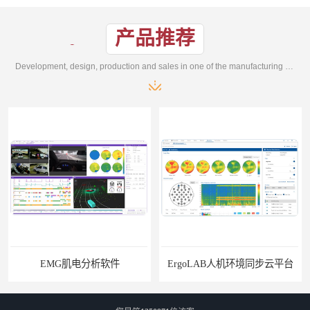
产品推荐
Development, design, production and sales in one of the manufacturing enterprises
EMG肌电分析软件
ErgoLAB人机环境同步云平台