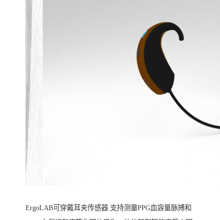
ErgoLAB可穿戴耳夹传感器 支持测量PPG血容量脉搏和