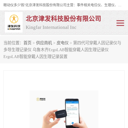
眼动仪多少钱?北京津发科技股份有限公司主营：事件相关电位仪、生理仪、肌电仪、脑电仪、皮电仪、眼动仪；是国家级高新技术企业、科技部认定的科技型中小企业和中关村高新技术企业，具备保密资格，具备自主进出口经营权；自主研发技术、产品与服务荣获多项省部级科学技术奖励、国家发明专利、国家软件著作权和省部级新技术新产品（服务）认证。
北京津发科技股份有限公司
Kingfar International Inc
当前位置：
首页
>
供应商机
>
皮电仪
> 第四代可穿戴人因记录仪与
皮电仪
脑电仪
多导生理记录仪 乌鲁木齐ErgoLAB智能穿戴人因生理记录仪
ErgoLAB智能穿戴人因生理记录装置
肌电仪
生理仪
事件相关电位仪
眼动仪多少钱
行为观察与表情分析
动作捕捉与生物力学
情绪与生理记录
人机交互实验室
神经营销与消费行为实验
车俩与驾驶模拟