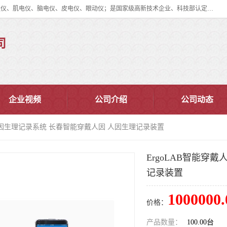
眼动仪多少钱?北京津发科技股份有限公司主营：事件相关电位仪、生理仪、肌电仪、脑电仪、皮电仪、眼动仪；是国家级高新技术企业、科技部认定的科技型中小企业和中关村高新技术企业，具备保密资格，具备自主进出口经营权；自主研发技术、产品与服务荣获多项省部级科学技术奖励、国家发明专利、国家软件著作权和省部级新技术新产品（服务）认证。
司
企业视频
公司介绍
公司动态
戴人因生理记录系统 长春智能穿戴人因 人因生理记录装置
ErgoLAB智能穿
记录装置
1000000.
价格：
产品数量：
100.00台