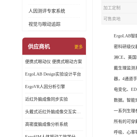
加工定制
人因测评专家系统
可售卖地
视觉与眼动追踪
ErgoL
供应商机
密科研级仪
更多
洲CE、美国F
便携式眼动仪 便携式眼动方案
戴生理监测
ErgoLAB Design实验设计平台
器，4通道
ErgoVR人因分析引擎
电变化、E
近红外脑成像同步实验
数据。智能
一系列生理
头戴式近红外脑成像交互实验室
所有的可穿
高密度脑成像分析系统
呼吸、心率
ErgoSIM人体振动工效学分析系统