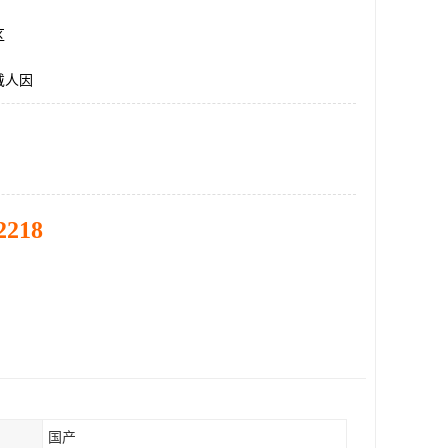
区
戴人因
2218
国产