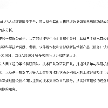
rgoLAB人机环境同步平台，可以整合其他人机环境数据如脑电与脑功能
同步分析。
技股份有限公司是、认定的科技型中小企业和中关村，具备自主进出口经
部级科学技术奖励、发明、软件著作权和省部级新技术新产品（服务）认证；通过
、ISO14001、OHSAS18001 等多项国际认证和防爆认证。
立人因工程的学术科研团队、技术团队及研发团队，并通过多年与科研机
术，以及基于机器学习等人工智能算法的状态识别和人机工效评价技术与
验室规划建设技术团队提供的技术支持及售后服务，从实验室建设的规划
周期的服务。