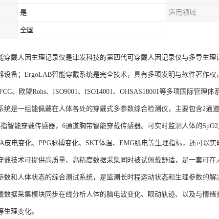
是
适用领域
全国
AB智能穿戴人因生理记录仪是津发科技的第四代可穿戴人因记录仪与多导生
器设备；ErgoLAB智能穿戴系统是完全技术，具有多项发明与软件著作
CC、欧盟Rohs、ISO9001、ISO14001、OHSAS18001等多项国际
系统是一组能佩戴在人体各处的穿戴式多参数综合检测仪，主要包含2通道
手指智能穿戴传感器，6通道胸带智能穿戴传感器。可实时监测人体的SpO2血
DA皮电变化、PPG脉搏变化、SKT体温、EMG肌电等生理指标，还可以
穿戴技术可提供高质量、高精度数据采集同时被试佩戴舒适，是一套可在
参数和人体状态的综合测试系统，是监测长时程运动状态和生理参数的解
戴数据采集模块同步在线分析人体的脑电波变化、眼动轨迹、以及与情绪
等生理变化。