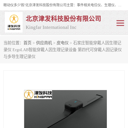
眼动仪多少钱?北京津发科技股份有限公司主营：事件相关电位仪、生理仪、肌电仪、脑电仪、皮电仪、眼动仪；是国家级高新技术企业、科技部认定的科技型中小企业和中关村高新技术企业，具备保密资格，具备自主进出口经营权；自主研发技术、产品与服务荣获多项省部级科学技术奖励、国家发明专利、国家软件著作权和省部级新技术新产品（服务）认证。
北京津发科技股份有限公司
Kingfar International Inc
当前位置：
首页
>
供应商机
>
皮电仪
> 石家庄智能穿戴人因生理记
皮电仪
脑电仪
录仪 ErgoLAB智能穿戴人因生理记录设备 第四代可穿戴人因记录仪
与多导生理记录仪
肌电仪
生理仪
事件相关电位仪
眼动仪多少钱
行为观察与表情分析
动作捕捉与生物力学
情绪与生理记录
人机交互实验室
神经营销与消费行为实验
车俩与驾驶模拟