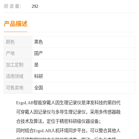
阅 读 量：
292
产品描述
颜色
黑色
产地
国产
加工定制
是
适用领域
科研
可售卖地
全国
ErgoLAB智能穿戴人因生理记录仪是津发科技的第四代
可穿戴人因记录仪与多导生理记录仪，采用多传感器融
合技术及算法，定位于精密科研级仪器设备；
同时结合ErgoLAB人机环境同步平台，可以整合其他人