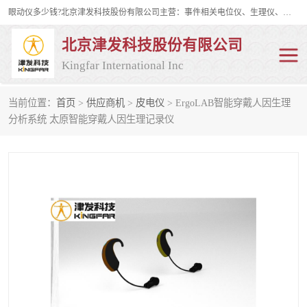
眼动仪多少钱?北京津发科技股份有限公司主营：事件相关电位仪、生理仪、肌电仪、脑电仪、皮电仪、眼动仪；是国家级高新技术企业、科技部认定的科技型中小企业和中关村高新技术企业，具备保密资格，具备自主进出口经营权；自主研发技术、产品与服务荣获多项省部级科学技术奖励、国家发明专利、国家软件著作权和省部级新技术新产品（服务）认证。
北京津发科技股份有限公司
Kingfar International Inc
当前位置：
首页
>
供应商机
>
皮电仪
> ErgoLAB智能穿戴人因生理
皮电仪
脑电仪
分析系统 太原智能穿戴人因生理记录仪
肌电仪
生理仪
事件相关电位仪
眼动仪多少钱
行为观察与表情分析
动作捕捉与生物力学
情绪与生理记录
人机交互实验室
神经营销与消费行为实验
车俩与驾驶模拟