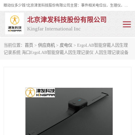
眼动仪多少钱?北京津发科技股份有限公司主营：事件相关电位仪、生理仪、肌电仪、脑电仪、皮电仪、眼动仪；是国家级高新技术企业、科技部认定的科技型中小企业和中关村高新技术企业，具备保密资格，具备自主进出口经营权；自主研发技术、产品与服务荣获多项省部级科学技术奖励、国家发明专利、国家软件著作权和省部级新技术新产品（服务）认证。
北京津发科技股份有限公司
Kingfar International Inc
当前位置：
首页
>
供应商机
>
皮电仪
> ErgoLAB智能穿戴人因生理
皮电仪
脑电仪
记录系统 海口ErgoLAB智能穿戴人因生理记录仪 人因生理记录设备
肌电仪
生理仪
事件相关电位仪
眼动仪多少钱
行为观察与表情分析
动作捕捉与生物力学
情绪与生理记录
人机交互实验室
神经营销与消费行为实验
车俩与驾驶模拟